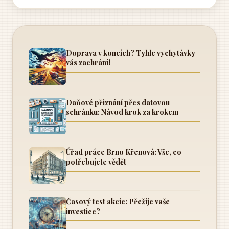
věnovat pozornost několika klíčovým aspektům, které
rozhodnou...
Doprava v koncích? Tyhle vychytávky
vás zachrání!
Daňové přiznání přes datovou
schránku: Návod krok za krokem
Úřad práce Brno Křenová: Vše, co
potřebujete vědět
Časový test akcie: Přežije vaše
investice?