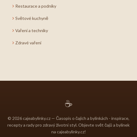
Restaurace a podniky
Světové kuchyně
Vaření a techniky
Zdravé vaření
☕
© 2026 cajeabylinky.cz — Časopis o čajích a bylinkách - inspirace,
recepty a rady pro zdravý životní styl. Objevte svět čajů a bylinek
na cajeabylinky.cz!