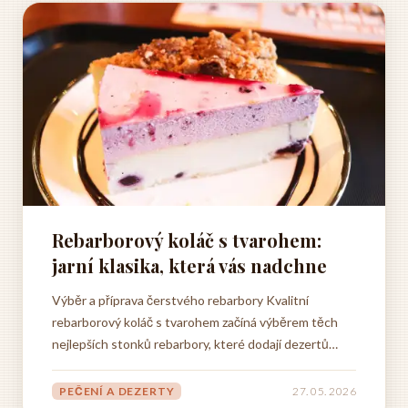
Rebarborový koláč s tvarohem:
jarní klasika, která vás nadchne
Výběr a příprava čerstvého rebarbory Kvalitní
rebarborový koláč s tvarohem začíná výběrem těch
nejlepších stonků rebarbory, které dodají dezertů
nejen výraznou chuť, ale také příjemnou strukturu. Při
nákupu na trhu nebo ve vlastní zahradě je třeba
PEČENÍ A DEZERTY
27. 05. 2026