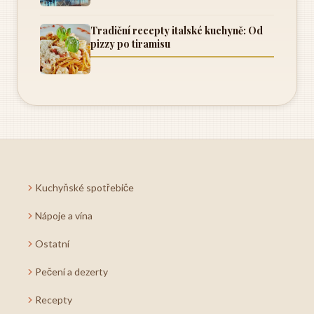
Tradiční recepty italské kuchyně: Od
pizzy po tiramisu
Kuchyňské spotřebiče
Nápoje a vína
Ostatní
Pečení a dezerty
Recepty