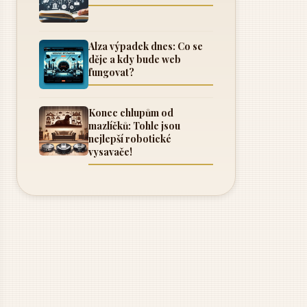
Alza výpadek dnes: Co se
děje a kdy bude web
fungovat?
Konec chlupům od
mazlíčků: Tohle jsou
nejlepší robotické
vysavače!