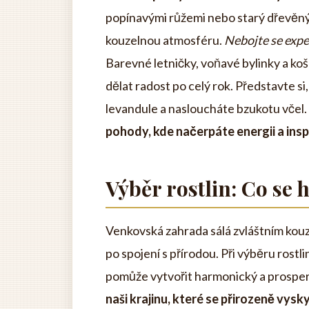
popínavými růžemi nebo starý dřevěný
kouzelnou atmosféru.
Nebojte se expe
Barevné letničky, voňavé bylinky a ko
dělat radost po celý rok. Představte si,
levandule a nasloucháte bzukotu včel.
pohody, kde načerpáte energii a inspi
Výběr rostlin: Co se 
Venkovská zahrada sálá zvláštním kouzl
po spojení s přírodou. Při výběru rostl
pomůže vytvořit harmonický a prosper
naši krajinu, které se přirozeně vysky