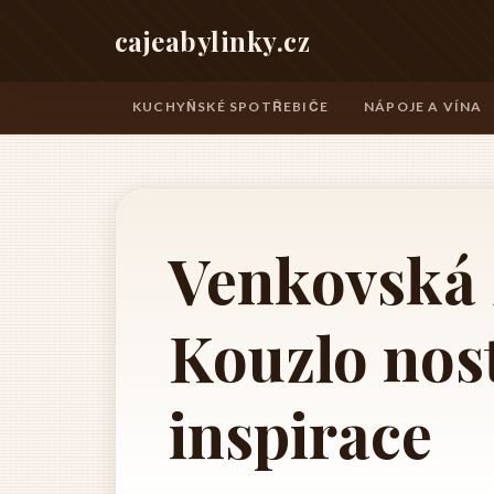
cajeabylinky.cz
KUCHYŇSKÉ SPOTŘEBIČE
NÁPOJE A VÍNA
Venkovská 
Kouzlo nost
inspirace