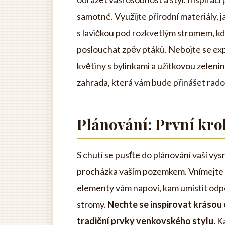
samotné. Využijte přírodní materiály, j
s lavičkou pod rozkvetlým stromem, kd
poslouchat zpěv ptáků. Nebojte se ex
květiny s bylinkami a užitkovou zeleni
zahrada, která vám bude přinášet rados
Plánování: První kro
S chutí se pusťte do plánování vaší v
procházka vaším pozemkem. Vnímejte slu
elementy vám napoví, kam umístit od
stromy.
Nechte se inspirovat krásou 
tradiční prvky venkovského stylu.
Ka