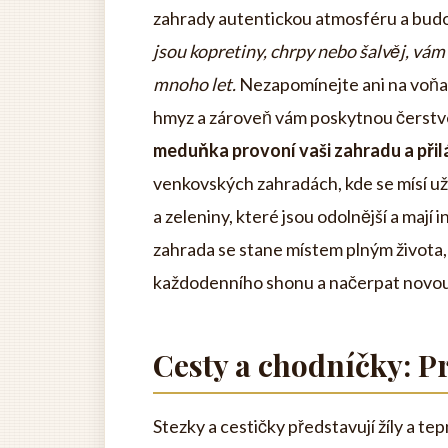
zahrady autentickou atmosféru a bud
jsou kopretiny, chrpy nebo šalvěj, vá
mnoho let.
Nezapomínejte ani na voňavé
hmyz a zároveň vám poskytnou čerstv
meduňka provoní vaši zahradu a přilá
venkovských zahradách, kde se mísí už
a zeleniny, které jsou odolnější a mají 
zahrada se stane místem plným života,
každodenního shonu a načerpat novou
Cesty a chodníčky: Pr
Stezky a cestičky představují žíly a tep