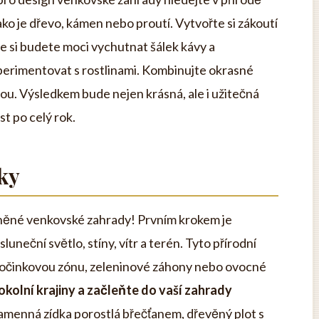
ako je dřevo, kámen nebo proutí. Vytvořte si zákoutí
e si budete moci vychutnat šálek kávy a
perimentovat s rostlinami. Kombinujte okrasné
nou. Výsledkem bude nejen krásná, ale i užitečná
t po celý rok.
ky
ysněné venkovské zahrady! Prvním krokem je
neční světlo, stíny, vítr a terén. Tyto přírodní
počinkovou zónu, zeleninové záhony nebo ovocné
okolní krajiny a začleňte do vaší zahrady
menná zídka porostlá břečťanem, dřevěný plot s