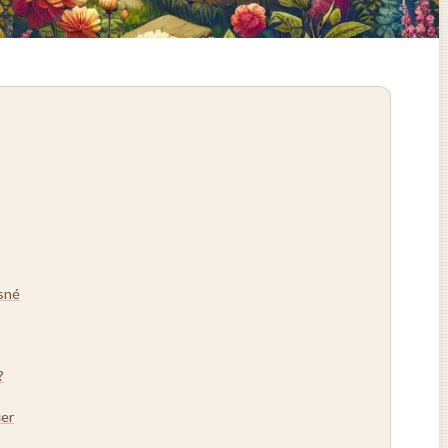
ásné
?
čer