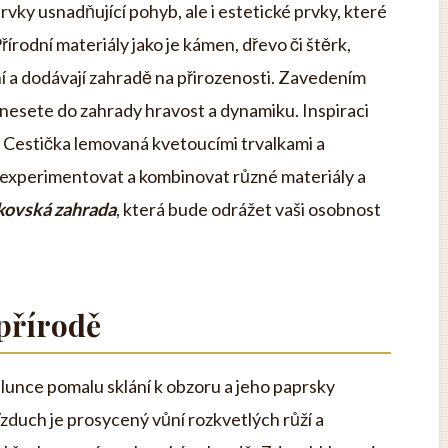
rvky usnadňující pohyb, ale i estetické prvky, které
Přírodní materiály jako je kámen, dřevo či štěrk,
ní a dodávají zahradě na přirozenosti. Zavedením
vnesete do zahrady hravost a dynamiku. Inspiraci
. Cestička lemovaná kvetoucími trvalkami a
se experimentovat a kombinovat různé materiály a
kovská zahrada
, která bude odrážet vaši osobnost
 přírodě
 slunce pomalu sklání k obzoru a jeho paprsky
zduch je prosycený vůní rozkvetlých růží a