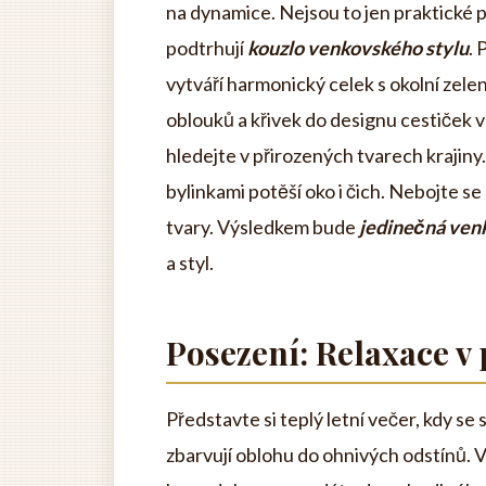
na dynamice. Nejsou to jen praktické p
podtrhují
kouzlo venkovského stylu
. 
vytváří harmonický celek s okolní zele
oblouků a křivek do designu cestiček 
hledejte v přirozených tvarech krajiny
bylinkami potěší oko i čich. Nebojte 
tvary. Výsledkem bude
jedinečná ven
a styl.
Posezení: Relaxace v
Představte si teplý letní večer, kdy se
zbarvují oblohu do ohnivých odstínů. V