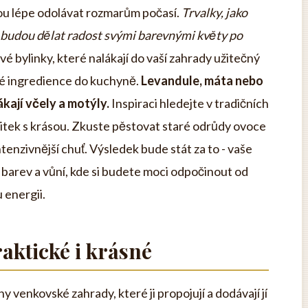
ou lépe odolávat rozmarům počasí.
Trvalky, jako
m budou dělat radost svými barevnými květy po
 bylinky, které nalákají do vaší zahrady užitečný
é ingredience do kuchyně.
Levandule, máta nebo
kají včely a motýly.
Inspiraci hledejte v tradičních
itek s krásou. Zkuste pěstovat staré odrůdy ovoce
intenzivnější chuť. Výsledek bude stát za to - vaše
 barev a vůní, kde si budete moci odpočinout od
 energii.
aktické i krásné
ny venkovské zahrady, které ji propojují a dodávají jí