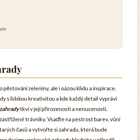
rady
hrady
pěstování zeleniny, ale i oázou klidu a inspirace.
dy s lidskou kreativitou a kde každý detail vypráví
zahrady
tkví v její přirozenosti a nenucenosti.
astřižené trávníky. Vsaďte na pestrost barev, vůní
tarých časů a vytvořte si zahradu, která bude
i pro design venkovské zahrady hledejte v přírodě