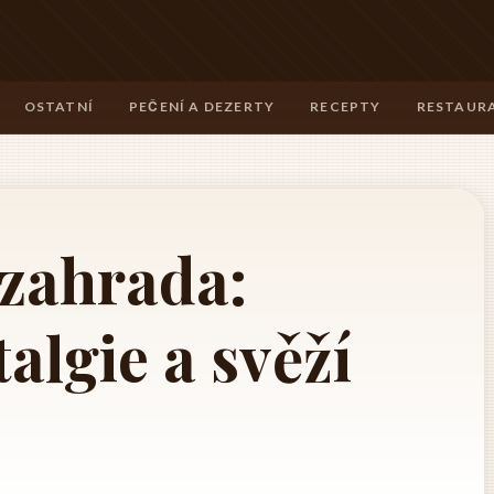
OSTATNÍ
PEČENÍ A DEZERTY
RECEPTY
RESTAURA
zahrada:
algie a svěží