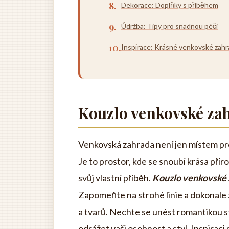
Dekorace: Doplňky s příběhem
Údržba: Tipy pro snadnou péči
Inspirace: Krásné venkovské zah
Kouzlo venkovské za
Venkovská zahrada není jen místem pro 
Je to prostor, kde se snoubí krása příro
svůj vlastní příběh.
Kouzlo venkovské 
Zapomeňte na strohé linie a dokonale z
a tvarů. Nechte se unést romantikou s
odrážet vaši osobnost a styl. Inspirac