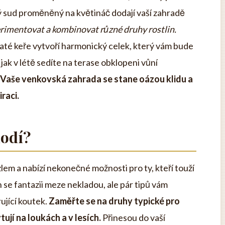
 sud proměněný na květináč dodají vaší zahradě
rimentovat a kombinovat různé druhy rostlin.
šaté keře vytvoří harmonický celek, který vám bude
 jak v létě sedíte na terase obklopeni vůní
Vaše venkovská zahrada se stane oázou klidu a
raci.
hodí?
em a nabízí nekonečné možnosti pro ty, kteří touží
in se fantazii meze nekladou, ale pár tipů vám
ující koutek.
Zaměřte se na druhy typické pro
tují na loukách a v lesích.
Přinesou do vaší