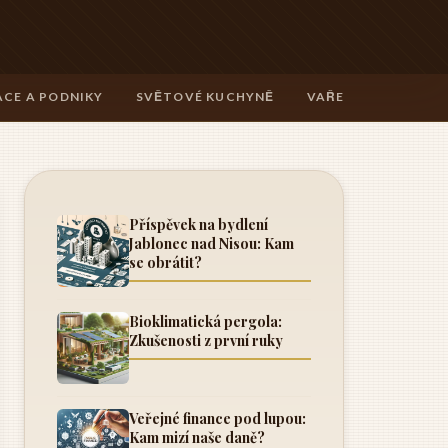
CE A PODNIKY
SVĚTOVÉ KUCHYNĚ
VAŘENÍ A TECHNIK
Příspěvek na bydlení
Jablonec nad Nisou: Kam
se obrátit?
Bioklimatická pergola:
Zkušenosti z první ruky
Veřejné finance pod lupou:
Kam mizí naše daně?