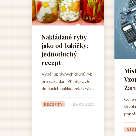
Nakládané ryby
jako od babičky:
jednoduchý
recept
Mis
Výběr správných druhů ryb
Vzo
pro nakladání Při přípravě
Zar
domácích nakládaných ryb
je klíčové začít s výběrem
Co je 
těch nejkvalitnějších a
RECEPTY
26. 05. 2026
skvělá
nejvhodnějších druhů, které
ponoři
zajistí dokonalou chuť a
které 
strukturu finálního
své an
REC
produktu. Správný výběr
preze