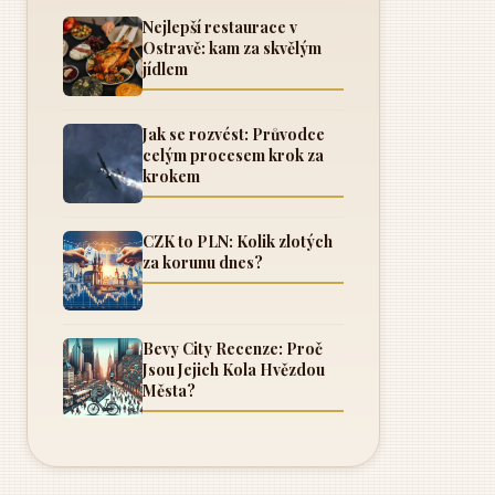
Nejlepší restaurace v
Ostravě: kam za skvělým
jídlem
Jak se rozvést: Průvodce
celým procesem krok za
krokem
CZK to PLN: Kolik zlotých
za korunu dnes?
Bevy City Recenze: Proč
Jsou Jejich Kola Hvězdou
Města?