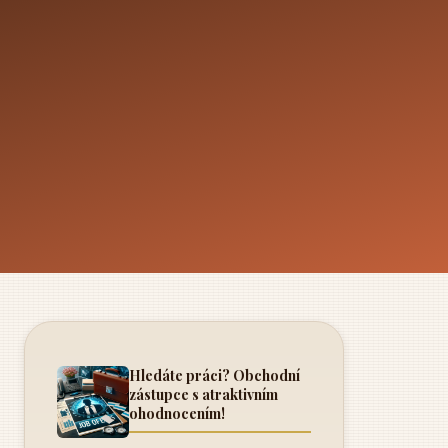
Hledáte práci? Obchodní
zástupce s atraktivním
ohodnocením!