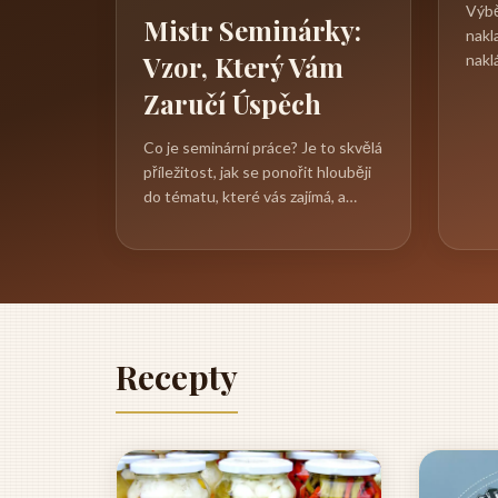
Výbě
Mistr Seminárky:
nakl
Vzor, Který Vám
nakl
výbě
Zaručí Úspěch
Co je seminární práce? Je to skvělá
příležitost, jak se ponořit hlouběji
do tématu, které vás zajímá, a
rozvinout své analytické a...
Recepty