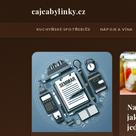
cajeabylinky.cz
KUCHYŇSKÉ SPOTŘEBIČE
NÁPOJE A VÍNA
Na
ja
je