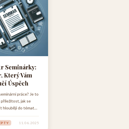
tr Seminárky:
r, Který Vám
učí Úspěch
seminární práce? Je to
 příležitost, jak se
t hlouběji do tématu,
vás zajímá, a rozvinout
alytické a
EPTY
11. 06. 2025
ntační dovednosti.