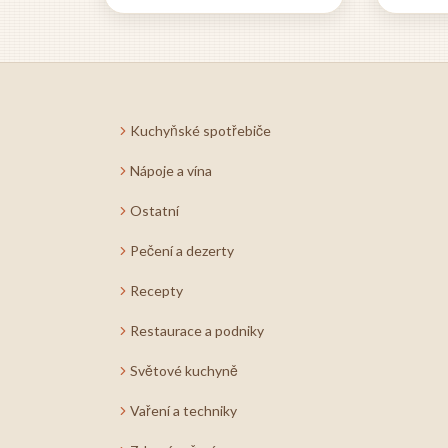
ryb představuje základ
Vzor 
úspěšného receptu na
může p
domácí nakládané ryby a...
užiteč
prove
tvorby. Pomůže 
Kuchyňské spotřebiče
pochop
formát
Nápoje a vína
Ostatní
Pečení a dezerty
Recepty
Restaurace a podniky
Světové kuchyně
Vaření a techniky