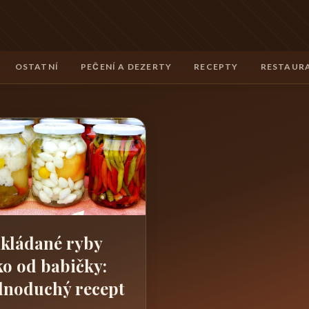
OSTATNÍ
PEČENÍ A DEZERTY
RECEPTY
RESTAURA
kládané ryby
ko od babičky:
dnoduchý recept