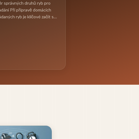
r správných druhů ryb pro
adání Při přípravě domácích
ádaných ryb je klíčové začít s
rem těch...