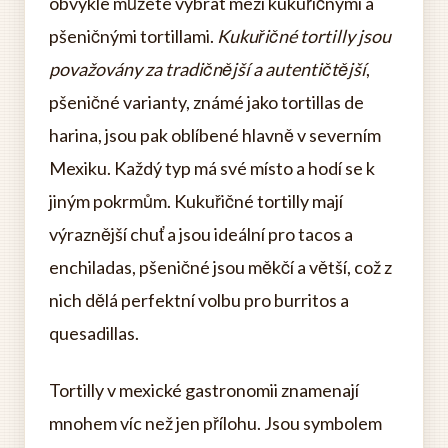
obvykle můžete vybrat mezi kukuřičnými a
pšeničnými tortillami.
Kukuřičné tortilly jsou
považovány za tradičnější a autentičtější
,
pšeničné varianty, známé jako tortillas de
harina, jsou pak oblíbené hlavně v severním
Mexiku. Každý typ má své místo a hodí se k
jiným pokrmům. Kukuřičné tortilly mají
výraznější chuť a jsou ideální pro tacos a
enchiladas, pšeničné jsou měkčí a větší, což z
nich dělá perfektní volbu pro burritos a
quesadillas.
Tortilly v mexické gastronomii znamenají
mnohem víc než jen přílohu. Jsou symbolem