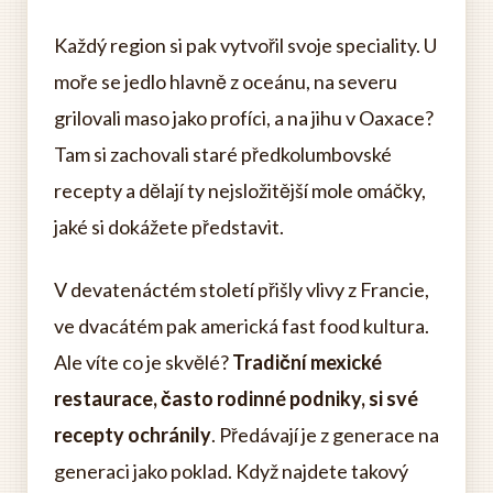
Každý region si pak vytvořil svoje speciality. U
moře se jedlo hlavně z oceánu, na severu
grilovali maso jako profíci, a na jihu v Oaxace?
Tam si zachovali staré předkolumbovské
recepty a dělají ty nejsložitější mole omáčky,
jaké si dokážete představit.
V devatenáctém století přišly vlivy z Francie,
ve dvacátém pak americká fast food kultura.
Ale víte co je skvělé?
Tradiční mexické
restaurace, často rodinné podniky, si své
recepty ochránily
. Předávají je z generace na
generaci jako poklad. Když najdete takový