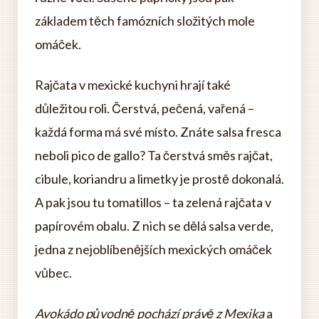
základem těch famózních složitých mole
omáček.
Rajčata v mexické kuchyni hrají také
důležitou roli. Čerstvá, pečená, vařená –
každá forma má své místo. Znáte salsa fresca
neboli pico de gallo? Ta čerstvá směs rajčat,
cibule, koriandru a limetky je prostě dokonalá.
A pak jsou tu tomatillos – ta zelená rajčata v
papírovém obalu. Z nich se dělá salsa verde,
jedna z nejoblíbenějších mexických omáček
vůbec.
Avokádo původně pochází právě z Mexika
a