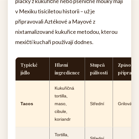
placky z kukuřičné nebo pšeničné mouky mají
v Mexiku tisíciletou historii – už je
připravovali Aztékové a Mayové z
nixtamalizované kukuřice metodou, kterou
mexičtí kuchaři používají dodnes.
Typické
Hlavní
Stupeň
Způsob
jídlo
ingredience
pálivosti
přípravy
Kukuřičná
tortilla,
Tacos
maso,
Střední
Grilování
cibule,
koriandr
Tortilla,
Střední