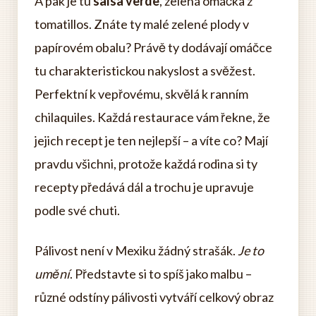
A pak je tu
salsa verde
, zelená omáčka z
tomatillos. Znáte ty malé zelené plody v
papírovém obalu? Právě ty dodávají omáčce
tu charakteristickou nakyslost a svěžest.
Perfektní k vepřovému, skvělá k ranním
chilaquiles. Každá restaurace vám řekne, že
jejich recept je ten nejlepší – a víte co? Mají
pravdu všichni, protože každá rodina si ty
recepty předává dál a trochu je upravuje
podle své chuti.
Pálivost není v Mexiku žádný strašák.
Je to
umění
. Představte si to spíš jako malbu –
různé odstíny pálivosti vytváří celkový obraz