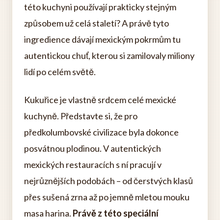
této kuchyni používají prakticky stejným
způsobem už celá staletí? A právě tyto
ingredience dávají mexickým pokrmům tu
autentickou chuť, kterou si zamilovaly miliony
lidí po celém světě.
Kukuřice je vlastně srdcem celé mexické
kuchyně. Představte si, že pro
předkolumbovské civilizace byla dokonce
posvátnou plodinou. V autentických
mexických restauracích s ní pracují v
nejrůznějších podobách – od čerstvých klasů
přes sušená zrna až po jemně mletou mouku
masa harina.
Právě z této speciální