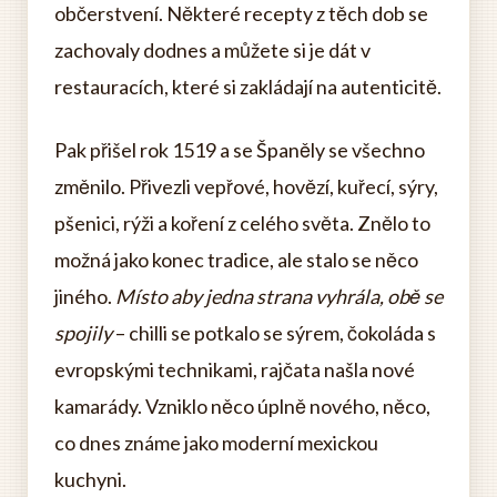
občerstvení. Některé recepty z těch dob se
zachovaly dodnes a můžete si je dát v
restauracích, které si zakládají na autenticitě.
Pak přišel rok 1519 a se Španěly se všechno
změnilo. Přivezli vepřové, hovězí, kuřecí, sýry,
pšenici, rýži a koření z celého světa. Znělo to
možná jako konec tradice, ale stalo se něco
jiného.
Místo aby jedna strana vyhrála, obě se
spojily
– chilli se potkalo se sýrem, čokoláda s
evropskými technikami, rajčata našla nové
kamarády. Vzniklo něco úplně nového, něco,
co dnes známe jako moderní mexickou
kuchyni.