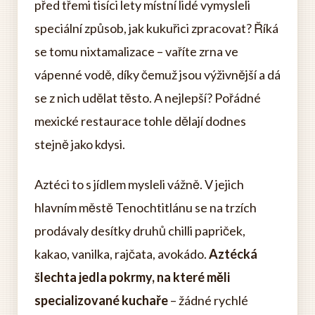
před třemi tisíci lety místní lidé vymysleli
speciální způsob, jak kukuřici zpracovat? Říká
se tomu nixtamalizace – vaříte zrna ve
vápenné vodě, díky čemuž jsou výživnější a dá
se z nich udělat těsto. A nejlepší? Pořádné
mexické restaurace tohle dělají dodnes
stejně jako kdysi.
Aztéci to s jídlem mysleli vážně. V jejich
hlavním městě Tenochtitlánu se na trzích
prodávaly desítky druhů chilli papriček,
kakao, vanilka, rajčata, avokádo.
Aztécká
šlechta jedla pokrmy, na které měli
specializované kuchaře
– žádné rychlé