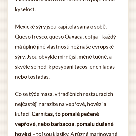
kyselost.
Mexické sýry jsou kapitola sama o sobě.
Queso fresco, queso Oaxaca, cotija – každý
má úplně jiné vlastnosti než naše evropské
sýry. Jsou obvykle mírnější, méně tučné, a
skvěle se hodí k posypání tacos, enchiladas
nebo tostadas.
Co se týče masa, v tradičních restauracích
nejčastěji narazíte na vepřové, hovězí a
kuřecí.
Carnitas, to pomalé pečené
vepřové, nebo barbacoa, pomalu dušené
hovězí
– to jsou klasiky. A různé marinované