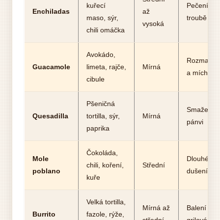
kuřecí
Pečení v
Enchiladas
až
maso, sýr,
troubě
vysoká
chili omáčka
Avokádo,
Rozmačká
Guacamole
limeta, rajče,
Mírná
a míchání
cibule
Pšeničná
Smažení 
Quesadilla
tortilla, sýr,
Mírná
pánvi
paprika
Čokoláda,
Mole
Dlouhé
chili, koření,
Střední
poblano
dušení
kuře
Velká tortilla,
Mírná až
Balení a
Burrito
fazole, rýže,
střední
grilování