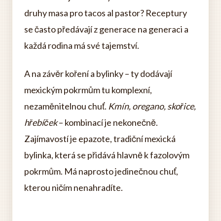
druhy masa pro tacos al pastor? Receptury
se často předávají z generace na generaci a
každá rodina má své tajemství.
A na závěr koření a bylinky – ty dodávají
mexickým pokrmům tu komplexní,
nezaměnitelnou chuť.
Kmín, oregano, skořice,
hřebíček
– kombinací je nekonečně.
Zajímavostí je epazote, tradiční mexická
bylinka, která se přidává hlavně k fazolovým
pokrmům. Má naprosto jedinečnou chuť,
kterou ničím nenahradíte.