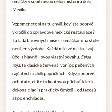
omáčky v sobě nesou celou historii a duši
Mexika.
Vzpomenete si na tu chvíli, kdy jste poprvé
vkročili do opravdové mexické restaurace?
Ta řada barevných misek s omáčkami na stole
není jen výzdoba. Každá má své místo, svůj
účel a hlavně – svou vlastní povahu.
Salsa
roja
, ta klasická červená, voní po pečených
rajčatech a chilli papričkách. Když ji poprvé
ochutáte, cítíte tu kouřovou příchuť, která
dokonale ladí s prakticky čímkoli – od tacosů
až po enchiladas.