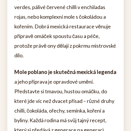
verdes, pálivé červené chilli v enchiladas
rojas, nebo komplexní mole s čokoládou a
kořením. Dobrá mexická restaurace věnuje
přípravě omáček spoustu času a péče,
protože právě ony dělají z pokrmu mistrovské
dílo.
Mole poblano je skutečná mexická legenda
a jeho příprava je opravdové umění.
Představte si tmavou, hustou omáčku, do
které jde víc než dvacet přísad – různé druhy
chilli, čokoláda, ořechy, semínka, koření a
byliny. Každá rodina má svůj tajný recept,
který si předává z generace na generaci.