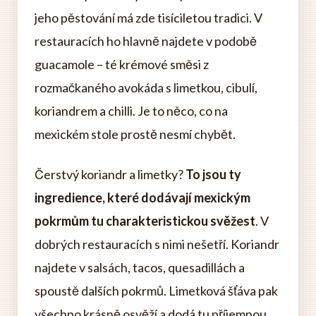
jeho pěstování má zde tisíciletou tradici. V
restauracích ho hlavně najdete v podobě
guacamole – té krémové směsi z
rozmačkaného avokáda s limetkou, cibulí,
koriandrem a chilli. Je to něco, co na
mexickém stole prostě nesmí chybět.
Čerstvý koriandr a limetky?
To jsou ty
ingredience, které dodávají mexickým
pokrmům tu charakteristickou svěžest
. V
dobrých restauracích s nimi nešetří. Koriandr
najdete v salsách, tacos, quesadillách a
spoustě dalších pokrmů. Limetková šťáva pak
všechno krásně osvěží a dodá tu příjemnou