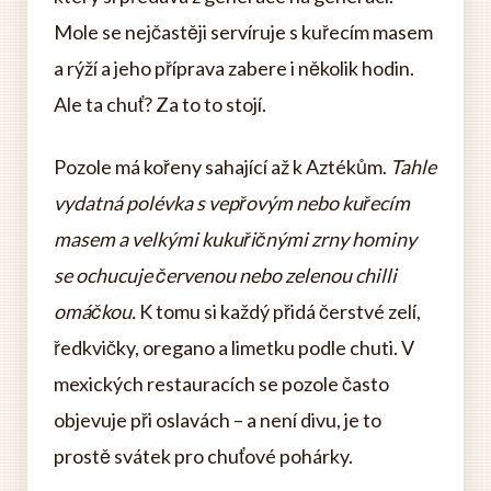
Mole se nejčastěji servíruje s kuřecím masem
a rýží a jeho příprava zabere i několik hodin.
Ale ta chuť? Za to to stojí.
Pozole má kořeny sahající až k Aztékům.
Tahle
vydatná polévka s vepřovým nebo kuřecím
masem a velkými kukuřičnými zrny hominy
se ochucuje červenou nebo zelenou chilli
omáčkou.
K tomu si každý přidá čerstvé zelí,
ředkvičky, oregano a limetku podle chuti. V
mexických restauracích se pozole často
objevuje při oslavách – a není divu, je to
prostě svátek pro chuťové pohárky.