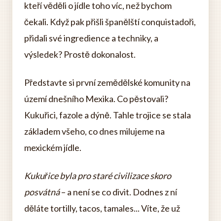
kteří věděli o jídle toho víc, než bychom
čekali. Když pak přišli španělští conquistadoři,
přidali své ingredience a techniky, a
výsledek? Prostě dokonalost.
Představte si první zemědělské komunity na
území dnešního Mexika. Co pěstovali?
Kukuřici, fazole a dýně. Tahle trojice se stala
základem všeho, co dnes milujeme na
mexickém jídle.
Kukuřice byla pro staré civilizace skoro
posvátná
– a není se co divit. Dodnes z ní
děláte tortilly, tacos, tamales... Víte, že už