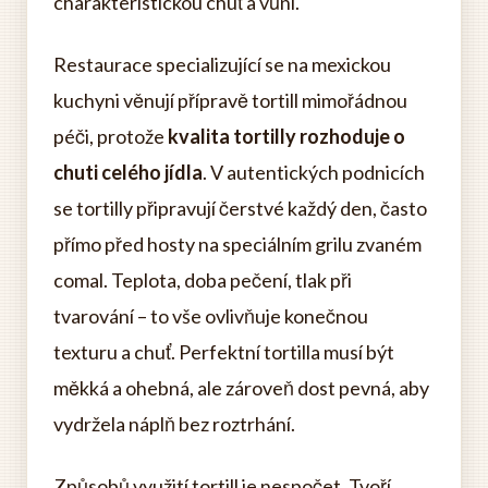
charakteristickou chuť a vůni.
Restaurace specializující se na mexickou
kuchyni věnují přípravě tortill mimořádnou
péči, protože
kvalita tortilly rozhoduje o
chuti celého jídla
. V autentických podnicích
se tortilly připravují čerstvé každý den, často
přímo před hosty na speciálním grilu zvaném
comal. Teplota, doba pečení, tlak při
tvarování – to vše ovlivňuje konečnou
texturu a chuť. Perfektní tortilla musí být
měkká a ohebná, ale zároveň dost pevná, aby
vydržela náplň bez roztrhání.
Způsobů využití tortill je nespočet. Tvoří