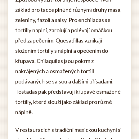
základ pro tacos plněné různými druhy masa,
zeleniny, fazolí a salsy. Pro enchiladas se
tortilly naplní, zarolují a polévají omáčkou
před zapečením. Quesadillas vznikají
složením tortilly s náplní a opečením do
křupava. Chilaquiles jsou pokrm z
nakrájených a osmažených tortill
podávaných se salsou a dalšími přísadami.
Tostadas pak představují křupavé osmažené
tortilly, které slouží jako základ pro různé
náplně.
V restauracích s tradiční mexickou kuchyní si