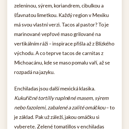
zeleninou, sýrem, koriandrem, cibulkou a
šťavnatou limetkou. Každý region v Mexiku
má svou vlastní verzi. Tacos al pastor? To je
marinované vepřové maso grilované na
vertikálním ráži – inspirace přišla až z Blízkého
východu. A co teprve tacos de carnitas z
Michoacánu, kde se maso pomalu vaří, až se
rozpadá na jazyku.
Enchiladas jsou další mexická klasika.
Kukuřičné tortilly naplněné masem, sýrem
nebo fazolemi, zabalené a zalité omáčkou
– to
je základ. Pak už záleží, jakou omáčku si
vyberete. Zelené tomatillos v enchiladas