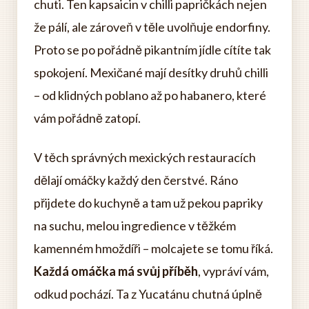
chuti. Ten kapsaicin v chilli papričkách nejen
že pálí, ale zároveň v těle uvolňuje endorfiny.
Proto se po pořádně pikantním jídle cítíte tak
spokojení. Mexičané mají desítky druhů chilli
– od klidných poblano až po habanero, které
vám pořádně zatopí.
V těch správných mexických restauracích
dělají omáčky každý den čerstvé. Ráno
přijdete do kuchyně a tam už pekou papriky
na suchu, melou ingredience v těžkém
kamenném hmoždíři – molcajete se tomu říká.
Každá omáčka má svůj příběh
, vypráví vám,
odkud pochází. Ta z Yucatánu chutná úplně