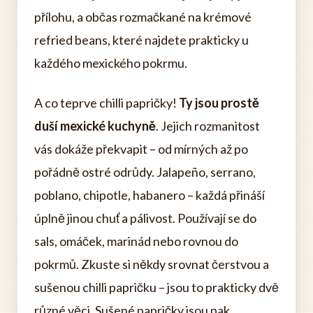
přílohu, a občas rozmačkané na krémové
refried beans, které najdete prakticky u
každého mexického pokrmu.
A co teprve chilli papričky!
Ty jsou prostě
duší mexické kuchyně
. Jejich rozmanitost
vás dokáže překvapit – od mírných až po
pořádně ostré odrůdy. Jalapeño, serrano,
poblano, chipotle, habanero – každá přináší
úplně jinou chuť a pálivost. Používají se do
sals, omáček, marinád nebo rovnou do
pokrmů. Zkuste si někdy srovnat čerstvou a
sušenou chilli papričku – jsou to prakticky dvě
různé věci. Sušené papričky jsou pak