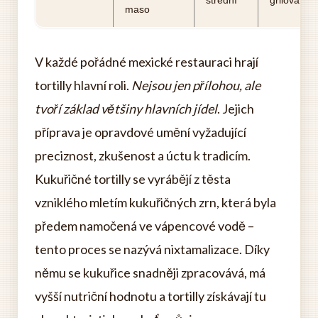
maso
V každé pořádné mexické restauraci hrají
tortilly hlavní roli.
Nejsou jen přílohou, ale
tvoří základ většiny hlavních jídel
. Jejich
příprava je opravdové umění vyžadující
preciznost, zkušenost a úctu k tradicím.
Kukuřičné tortilly se vyrábějí z těsta
vzniklého mletím kukuřičných zrn, která byla
předem namočená ve vápencové vodě –
tento proces se nazývá nixtamalizace. Díky
němu se kukuřice snadněji zpracovává, má
vyšší nutriční hodnotu a tortilly získávají tu