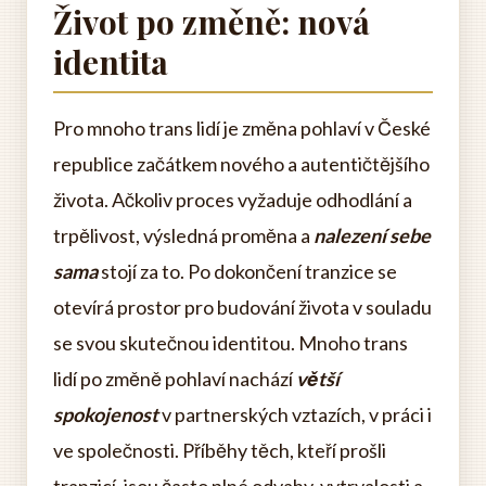
Život po změně: nová
identita
Pro mnoho trans lidí je změna pohlaví v České
republice začátkem nového a autentičtějšího
života. Ačkoliv proces vyžaduje odhodlání a
trpělivost, výsledná proměna a
nalezení sebe
sama
stojí za to. Po dokončení tranzice se
otevírá prostor pro budování života v souladu
se svou skutečnou identitou. Mnoho trans
lidí po změně pohlaví nachází
větší
spokojenost
v partnerských vztazích, v práci i
ve společnosti. Příběhy těch, kteří prošli