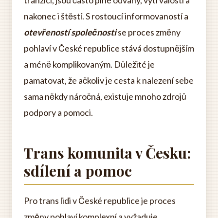
tranzicí, jsou často plné odvahy, vytrvalosti a
nakonec i štěstí. S rostoucí informovaností a
otevřeností společnosti
se proces změny
pohlaví v České republice stává dostupnějším
a méně komplikovaným. Důležité je
pamatovat, že ačkoliv je cesta k nalezení sebe
sama někdy náročná, existuje mnoho zdrojů
podpory a pomoci.
Trans komunita v Česku:
sdílení a pomoc
Pro trans lidi v České republice je proces
změny pohlaví komplexní a vyžaduje