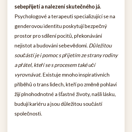
sebepřijetí a nalezení skutečného já.
Psychologové a terapeuti specializující se na
genderovou identitu poskytují bezpečný
prostor pro sdílení pocitů, překonávání
nejistot a budování sebevědomí.
Důležitou
součástí je i pomoc s přijetím ze strany rodiny
a přátel, kteří se s procesem také učí
vyrovnávat.
Existuje mnoho inspirativních
příběhů o trans lidech, kteří po změně pohlaví
žijí plnohodnotné a šťastné životy, našli lásku,
budují kariéru a jsou důležitou součástí
společnosti.