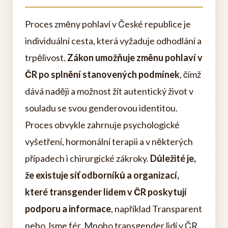
Proces změny pohlaví v České republice je
individuální cesta, která vyžaduje odhodlání a
trpělivost.
Zákon umožňuje změnu pohlaví v
ČR po splnění stanovených podmínek
, čímž
dává naději a možnost žít autentický život v
souladu se svou genderovou identitou.
Proces obvykle zahrnuje psychologické
vyšetření, hormonální terapii a v některých
případech i chirurgické zákroky.
Důležité je,
že existuje síť odborníků a organizací,
které transgender lidem v ČR poskytují
podporu a informace
, například Transparent
nebo Jsme fér. Mnoho transgender lidí v ČR