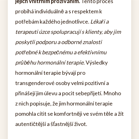
jejich vnitřním prožíváním.
Tento proces
probíhá individuálně a s respektem k
potřebám každého jednotlivce.
Lékaři a
terapeuti úzce spolupracují s klienty, aby jim
poskytli podporu a odborné znalosti
potřebné k bezpečnému a efektivnímu
průběhu hormonální terapie.
Výsledky
hormonální terapie bývají pro
transgenderové osoby velmi pozitivní a
přinášejí jim úlevu a pocit sebepřijetí. Mnoho
z nich popisuje, že jim hormonální terapie
pomohla cítit se komfortněji ve svém těle a žít
autentičtější a šťastnější život.