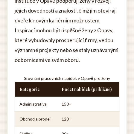
instituce v Opavě podporují ženy v rozvoji
jejich dovedností a znalostí, čímž jim otevírají
dveře k novým kariérním možnostem.
Inspirací mohou být úspěšné ženy z Opavy,
které vybudovaly prosperující firmy, vedou
významné projekty nebo se staly uznávanými
odbornicemi ve svém oboru.
Srovnání pracovních nabídek v Opavě pro ženy
Kategorie
Počet nabídek (přibližně)
Administrativa
150+
Obchod a prodej
120+
Služby
90+