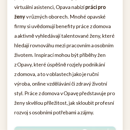
virtuální asistenci, Opava nabízí
práci pro
ženy
v různých oborech. Mnohé opavské
firmy si uvědomují benefity práce z domova
a aktivně vyhledávají talentované ženy, které
hledají rovnováhu mezi pracovním a osobním
životem. Inspirací mohou být příběhy žen
z Opavy, které úspěšně rozjely podnikání
z domova, a to v oblastech jako je ruční
výroba, online vzdělávání či zdravý životní
styl. Práce z domova v Opavę představuje pro
ženy skvělou příležitost, jak skloubit profesní
rozvoj s osobními potřebami a zájmy.