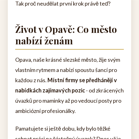
Tak proč neudělat první krok právě teď?
Život v Opavě: Co město
nabízí ženám
Opava, naše krásné slezské město, žije svým
vlastním rytmem a nabízí spoustu šancí pro
každou z nás.
Místní firmy se předhánějí v
nabídkách zajímavých pozic
- od zkrácených
úvazků pro maminky až po vedoucí posty pro
ambiciózní profesionálky.
Pamatujete si ještě dobu, kdy bylo těžké
sehnat práci na částečný úvazek? Dnes už je