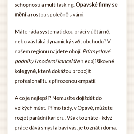
schopnosti a multitasking.
Opavské firmy se
mění
a rostou společně s vámi.
Máte ráda systematickou práci v účtárně,
nebo vás láká dynamický svět obchodu? V
našem regionu najdete obojí.
Průmyslové
podniky i moderní kanceláře
hledají šikovné
kolegyně, které dokážou propojit
profesionalitu s přirozenou empatií.
A co je nejlepší? Nemusíte dojíždět do
velkých měst. Přímo tady, v Opavě, můžete
rozjet parádní kariéru. Však to znáte - když
práce dává smysl a baví vás, je to znát i doma.