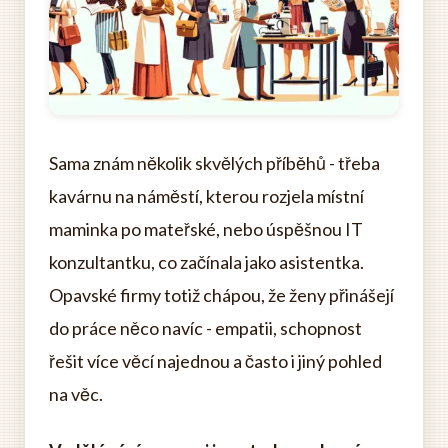
Sama znám několik skvělých příběhů - třeba
kavárnu na náměstí, kterou rozjela místní
maminka po mateřské, nebo úspěšnou IT
konzultantku, co začínala jako asistentka.
Opavské firmy totiž chápou, že ženy přinášejí
do práce něco navíc - empatii, schopnost
řešit více věcí najednou a často i jiný pohled
na věc.