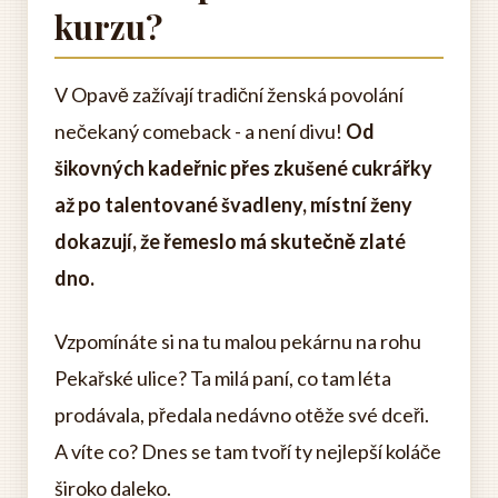
kurzu?
V Opavě zažívají tradiční ženská povolání
nečekaný comeback - a není divu!
Od
šikovných kadeřnic přes zkušené cukrářky
až po talentované švadleny, místní ženy
dokazují, že řemeslo má skutečně zlaté
dno.
Vzpomínáte si na tu malou pekárnu na rohu
Pekařské ulice? Ta milá paní, co tam léta
prodávala, předala nedávno otěže své dceři.
A víte co? Dnes se tam tvoří ty nejlepší koláče
široko daleko.