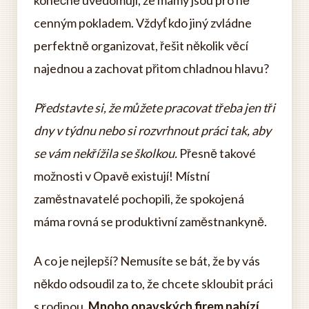
konečně uvědomují, že mámy jsou pro ně
cenným pokladem. Vždyť kdo jiný zvládne
perfektně organizovat, řešit několik věcí
najednou a zachovat přitom chladnou hlavu?
Představte si, že můžete pracovat třeba jen tři
dny v týdnu nebo si rozvrhnout práci tak, aby
se vám nekřížila se školkou.
Přesně takové
možnosti v Opavě existují! Místní
zaměstnavatelé pochopili, že spokojená
máma rovná se produktivní zaměstnankyně.
A co je nejlepší? Nemusíte se bát, že by vás
někdo odsoudil za to, že chcete skloubit práci
s rodinou.
Mnoho opavských firem nabízí