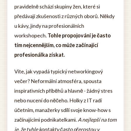
pravidelně schází skupiny žen, které si
předávají zkušenosti z různých oborů. Někdy
u kávy, jindy na profesionálních
workshopech.
Tohle propojování je často
tím nejcennějším, co může začínající
profesionálka získat.
Víte, jak vypadá typický networkingový
večer? Neformální atmosféra, spousta
inspirativních příběhů a hlavně - žádný stres
nebo nucení do něčeho. Holky z IT radí
účetním, manažerky sdílí svoje know-how s
začínajícími podnikatelkami.
A nejlepší na tom
je, že tyhle kontakty často přerostou v