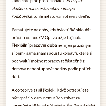
kanceláře plné profesionálek.
Ať už jste
zkušená manažerka nebo máma po
rodičovské
, tohle město vám otevírá dveře.
Pamatujete na doby, kdy bylo těžké skloubit
práci s rodinou? V Opavě už je to jinak.
Flexibilní pracovní doba
není jen prázdným
slibem - sama znám spoustu kolegyň, které si
pochvalují možnost pracovat částečně z
domova nebo si upravit hodiny podle potřeb
dětí.
A co teprve ta síť školek! Když potřebujete
být v práci v osm, nemusíte vstávat za
kuropění a křižovat půl města.
Školky a dětské