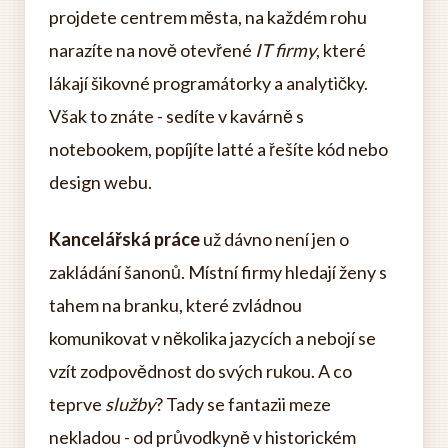
projdete centrem města, na každém rohu
narazíte na nově otevřené
IT firmy
, které
lákají šikovné programátorky a analytičky.
Však to znáte - sedíte v kavárně s
notebookem, popíjíte latté a řešíte kód nebo
design webu.
Kancelářská práce
už dávno není jen o
zakládání šanonů. Místní firmy hledají ženy s
tahem na branku, které zvládnou
komunikovat v několika jazycích a nebojí se
vzít zodpovědnost do svých rukou. A co
teprve
služby
? Tady se fantazii meze
nekladou - od průvodkyně v historickém