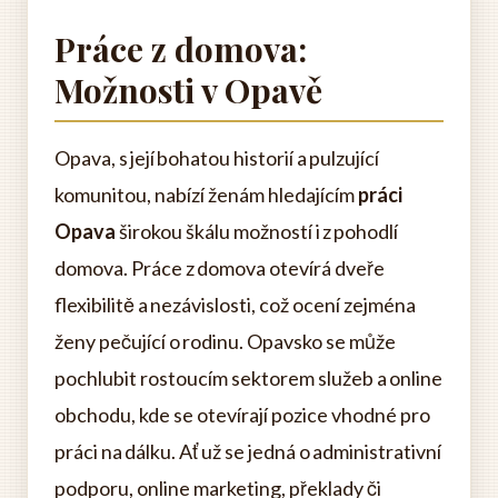
Práce z domova:
Možnosti v Opavě
Opava, s její bohatou historií a pulzující
komunitou, nabízí ženám hledajícím
práci
Opava
širokou škálu možností i z pohodlí
domova. Práce z domova otevírá dveře
flexibilitě a nezávislosti, což ocení zejména
ženy pečující o rodinu. Opavsko se může
pochlubit rostoucím sektorem služeb a online
obchodu, kde se otevírají pozice vhodné pro
práci na dálku. Ať už se jedná o administrativní
podporu, online marketing, překlady či