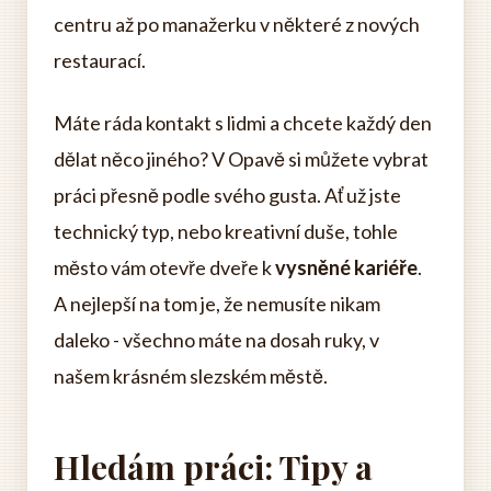
centru až po manažerku v některé z nových
restaurací.
Máte ráda kontakt s lidmi a chcete každý den
dělat něco jiného? V Opavě si můžete vybrat
práci přesně podle svého gusta. Ať už jste
technický typ, nebo kreativní duše, tohle
město vám otevře dveře k
vysněné kariéře
.
A nejlepší na tom je, že nemusíte nikam
daleko - všechno máte na dosah ruky, v
našem krásném slezském městě.
Hledám práci: Tipy a