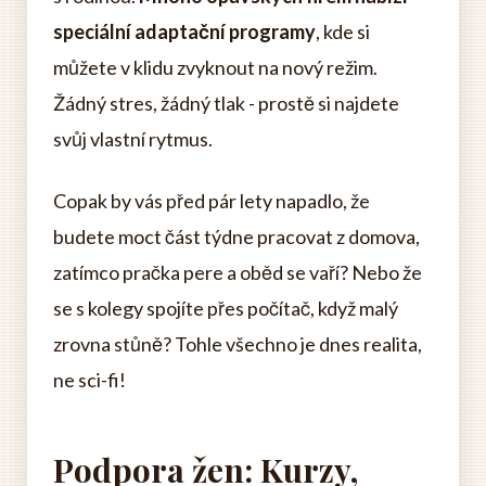
speciální adaptační programy
, kde si
můžete v klidu zvyknout na nový režim.
Žádný stres, žádný tlak - prostě si najdete
svůj vlastní rytmus.
Copak by vás před pár lety napadlo, že
budete moct část týdne pracovat z domova,
zatímco pračka pere a oběd se vaří? Nebo že
se s kolegy spojíte přes počítač, když malý
zrovna stůně? Tohle všechno je dnes realita,
ne sci-fi!
Podpora žen: Kurzy,