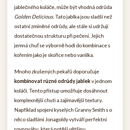
jablečného koláče, může být vhodná odrůda
Golden Delicious
. Tato jablka jsou sladší než
ostatní zmíněné odrůdy, ale stále si udržují
dostatečnou strukturu při pečení. Jejich
jemná chuť se výborně hodí do kombinace s
kořením jako je skořice nebo vanilka.
Mnoho zkušených pekařů doporučuje
kombinovat různé odrůdy jablek
v jednom
koláči. Tento přístup umožňuje dosáhnout
komplexnější chuti a zajímavější textury.
Například spojení kyselých Granny Smith s o
něco sladšími Jonagoldy vytváří perfektní
rovnováhu, která potěší většinu