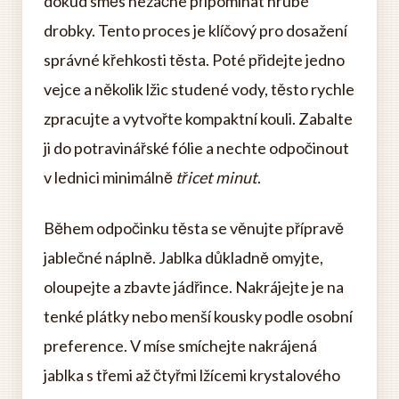
dokud směs nezačne připomínat hrubé
drobky. Tento proces je klíčový pro dosažení
správné křehkosti těsta. Poté přidejte jedno
vejce a několik lžic studené vody, těsto rychle
zpracujte a vytvořte kompaktní kouli. Zabalte
ji do potravinářské fólie a nechte odpočinout
v lednici minimálně
třicet minut
.
Během odpočinku těsta se věnujte přípravě
jablečné náplně. Jablka důkladně omyjte,
oloupejte a zbavte jádřince. Nakrájejte je na
tenké plátky nebo menší kousky podle osobní
preference. V míse smíchejte nakrájená
jablka s třemi až čtyřmi lžícemi krystalového