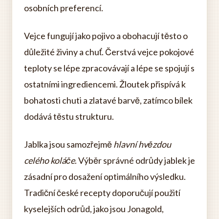
osobních preferencí.
Vejce fungují jako pojivo a obohacují těsto o
důležité živiny a chuť. Čerstvá vejce pokojové
teploty se lépe zpracovávají a lépe se spojují s
ostatními ingrediencemi. Žloutek přispívá k
bohatosti chuti a zlatavé barvě, zatímco bílek
dodává těstu strukturu.
Jablka jsou samozřejmě
hlavní hvězdou
celého koláče
. Výběr správné odrůdy jablek je
zásadní pro dosažení optimálního výsledku.
Tradiční české recepty doporučují použití
kyselejších odrůd, jako jsou Jonagold,