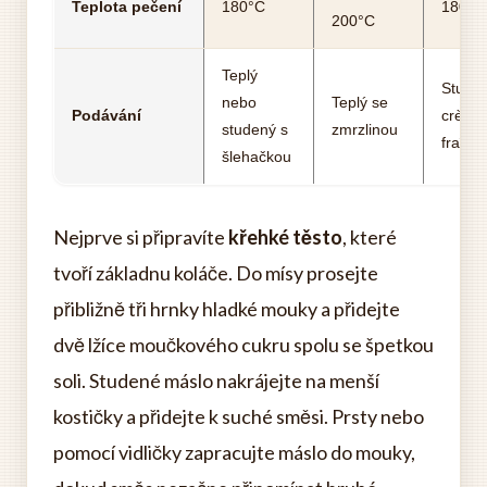
Teplota pečení
180°C
180-1
200°C
Teplý
Studen
nebo
Teplý se
Podávání
crème
studený s
zmrzlinou
fraîch
šlehačkou
Nejprve si připravíte
křehké těsto
, které
tvoří základnu koláče. Do mísy prosejte
přibližně tři hrnky hladké mouky a přidejte
dvě lžíce moučkového cukru spolu se špetkou
soli. Studené máslo nakrájejte na menší
kostičky a přidejte k suché směsi. Prsty nebo
pomocí vidličky zapracujte máslo do mouky,