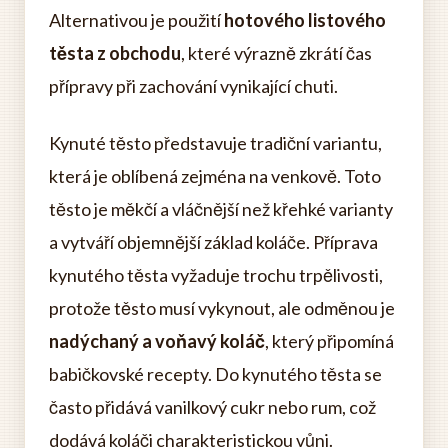
Alternativou je použití
hotového listového
těsta z obchodu
, které výrazně zkrátí čas
přípravy při zachování vynikající chuti.
Kynuté těsto představuje tradiční variantu,
která je oblíbená zejména na venkově. Toto
těsto je měkčí a vláčnější než křehké varianty
a vytváří objemnější základ koláče. Příprava
kynutého těsta vyžaduje trochu trpělivosti,
protože těsto musí vykynout, ale odměnou je
nadýchaný a voňavý koláč
, který připomíná
babičkovské recepty. Do kynutého těsta se
často přidává vanilkový cukr nebo rum, což
dodává koláči charakteristickou vůni.