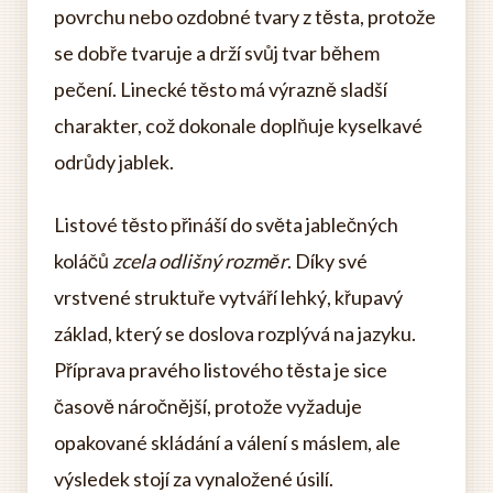
povrchu nebo ozdobné tvary z těsta, protože
se dobře tvaruje a drží svůj tvar během
pečení. Linecké těsto má výrazně sladší
charakter, což dokonale doplňuje kyselkavé
odrůdy jablek.
Listové těsto přináší do světa jablečných
koláčů
zcela odlišný rozměr
. Díky své
vrstvené struktuře vytváří lehký, křupavý
základ, který se doslova rozplývá na jazyku.
Příprava pravého listového těsta je sice
časově náročnější, protože vyžaduje
opakované skládání a válení s máslem, ale
výsledek stojí za vynaložené úsilí.