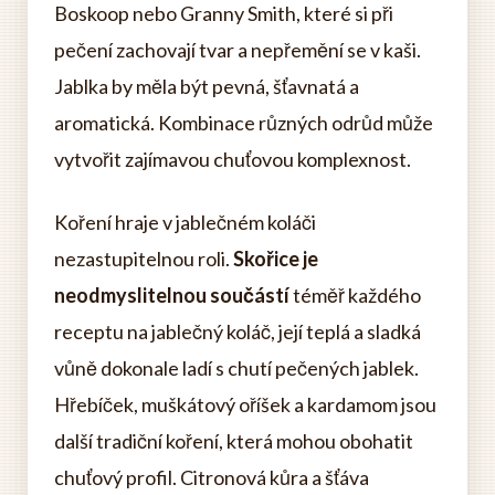
Boskoop nebo Granny Smith, které si při
pečení zachovají tvar a nepřemění se v kaši.
Jablka by měla být pevná, šťavnatá a
aromatická. Kombinace různých odrůd může
vytvořit zajímavou chuťovou komplexnost.
Koření hraje v jablečném koláči
nezastupitelnou roli.
Skořice je
neodmyslitelnou součástí
téměř každého
receptu na jablečný koláč, její teplá a sladká
vůně dokonale ladí s chutí pečených jablek.
Hřebíček, muškátový oříšek a kardamom jsou
další tradiční koření, která mohou obohatit
chuťový profil. Citronová kůra a šťáva