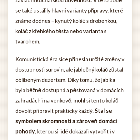
základní kuchařskou dovednost. V této době
se také ustálily hlavní varianty přípravy, které
známe dodnes – kynutý koláč s drobenkou,
koláč z křehkého těsta nebo varianta s
tvarohem.
Komunistická éra sice přinesla určité změny v
dostupnosti surovin, ale jablečný koláč zůstal
oblíbeným dezertem. Díky tomu, že jablka
byla běžně dostupná a pěstovaná v domácích
zahradách i na venkově, mohl si tento koláč
dovolit připravit prakticky každý.
Stal se
symbolem skromnosti a zároveň domácí
pohody
, kterou si lidé dokázali vytvořit i v