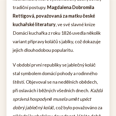
tradiční postupy.
Magdalena Dobromila
Rettigová, považovaná za matku české
kuchařské literatury
, ve své slavné knize
Domácí kuchařka z roku 1826 uvedla několik
variant přípravy koláčů s jablky, což dokazuje
jejich dlouhodobou popularitu.
V období první republiky se jablečný koláč
stal symbolem domácí pohody a rodinného
štěstí. Objevoval se na nedělních obědech,
při oslavách i běžných všedních dnech.
Každá
správná hospodyně musela umět upéct
dobrý jablečný koláč
, což bylo považováno za