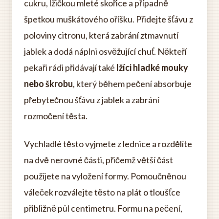
cukru, lžičkou mleté skořice a případně
špetkou muškátového oříšku. Přidejte šťávu z
poloviny citronu, která zabrání ztmavnutí
jablek a dodá náplni osvěžující chuť. Někteří
pekaři rádi přidávají také
lžíci hladké mouky
nebo škrobu
, který během pečení absorbuje
přebytečnou šťávu z jablek a zabrání
rozmočení těsta.
Vychladlé těsto vyjmete z lednice a rozdělíte
na dvě nerovné části, přičemž větší část
použijete na vyložení formy. Pomoučněnou
váleček rozválejte těsto na plát o tloušťce
přibližně půl centimetru. Formu na pečení,