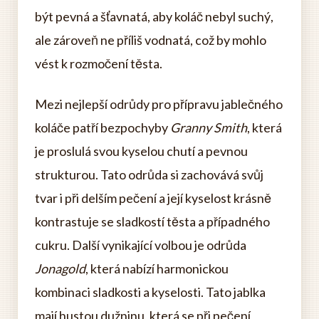
být pevná a šťavnatá, aby koláč nebyl suchý,
ale zároveň ne příliš vodnatá, což by mohlo
vést k rozmočení těsta.
Mezi nejlepší odrůdy pro přípravu jablečného
koláče patří bezpochyby
Granny Smith
, která
je proslulá svou kyselou chutí a pevnou
strukturou. Tato odrůda si zachovává svůj
tvar i při delším pečení a její kyselost krásně
kontrastuje se sladkostí těsta a případného
cukru. Další vynikající volbou je odrůda
Jonagold
, která nabízí harmonickou
kombinaci sladkosti a kyselosti. Tato jablka
mají hustou dužninu, která se při pečení