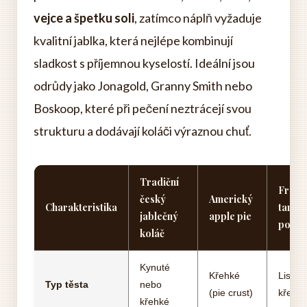
vejce a špetku soli
, zatímco náplň vyžaduje
kvalitní jablka, která nejlépe kombinují
sladkost s příjemnou kyselostí. Ideální jsou
odrůdy jako Jonagold, Granny Smith nebo
Boskoop, které při pečení neztrácejí svou
strukturu a dodávají koláči výraznou chuť.
Tradiční
Franc
český
Americký
Charakteristika
tarte 
jablečný
apple pie
pomm
koláč
Kynuté
Křehké
Listov
Typ těsta
nebo
(pie crust)
křehk
křehké