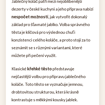
Jablečný koláč patří mezi nejoblíbenější
dezerty v české kuchyni a jeho příprava nabízí
nespočet možností
, jak vytvořit dokonalý
základ pro šťavnaté jablko. Volba správného
těsta je klíčová pro výslednou chuť i
konzistenci celého koláče, a proto stojí za to
seznámit se s různými variantami, které
můžete při pečení využít.
Klasické
křehké těsto
představuje
nejčastější volbu pro přípravu jablečného
koláče. Toto těsto se vyznačuje jemnou,
drobtovitou strukturou, která krásně
kontrastuje s měkkými kousky jablek.