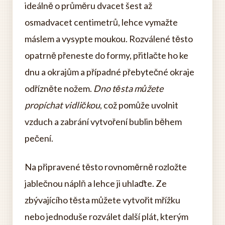
ideálně o průměru dvacet šest až
osmadvacet centimetrů, lehce vymažte
máslem a vysypte moukou. Rozválené těsto
opatrně přeneste do formy, přitlačte ho ke
dnu a okrajům a případné přebytečné okraje
odřízněte nožem.
Dno těsta můžete
propíchat vidličkou
, což pomůže uvolnit
vzduch a zabrání vytvoření bublin během
pečení.
Na připravené těsto rovnoměrně rozložte
jablečnou náplň a lehce ji uhlaďte. Ze
zbývajícího těsta můžete vytvořit mřížku
nebo jednoduše rozválet další plát, kterým