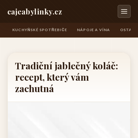
cajeabylinky.cz
KUCHYŇSKÉ SPOTŘEBIČE
NÁPOJE A VÍNA
OSTATN
Tradiční jablečný koláč:
recept, který vám
zachutná