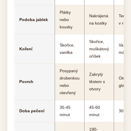
Plátky
Nakrájená
Tenké 
Podoba jablek
nebo
na kostky
v rozí
kousky
Skořice,
Skořice,
Vanilk
Koření
muškátový
vanilka
máslo
oříšek
Posypaný
Zakrytý
drobenkou
Otevře
Povrch
těstem s
nebo
glazo
otvory
otevřený
35-45
45-60
Doba pečení
30-40 
minut
minut
190-