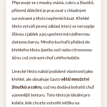
Připravuje se z mouky, másla, cukru a žloutků,
přičemž důležité je pracovat s chladnými
surovinami a těsto nepřemíchávat. Křehké
těsto vytváří pevný základ, který se nerozpije
šťávou z jablek a po upečení má nádhernou
zlatavou barvu. Mnoho kuchařů přidává do
křehkého těsta
špetku soli nebo citronovou
kůru
, což zvýrazní chuť celého koláče.
Linecké těsto nabízí podobné vlastnosti jako
křehké, ale obsahuje často
větší množství
žloutků a cukru
, což mu dodává bohatší chuť
a jemnější texturu. Toto těsto je ideální pro
koláče, kde chcete vytvořit mřížku na