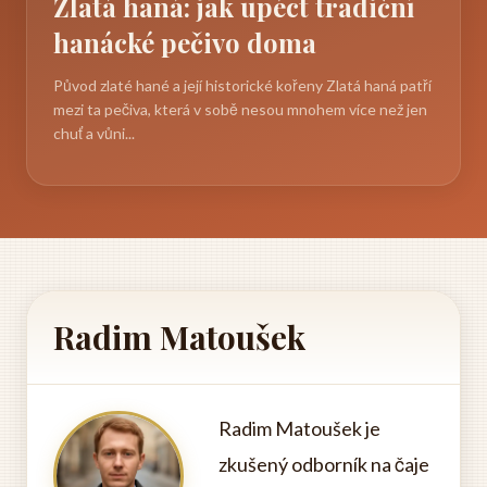
Zlatá haná: jak upéct tradiční
hanácké pečivo doma
Původ zlaté hané a její historické kořeny Zlatá haná patří
mezi ta pečiva, která v sobě nesou mnohem více než jen
chuť a vůni...
Radim Matoušek
Radim Matoušek je
zkušený odborník na čaje