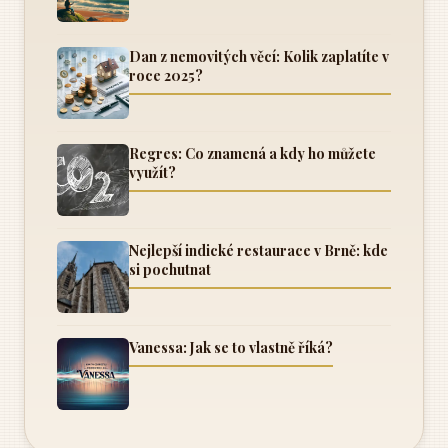
Dan z nemovitých věcí: Kolik zaplatíte v
roce 2025?
Regres: Co znamená a kdy ho můžete
využít?
Nejlepší indické restaurace v Brně: kde
si pochutnat
Vanessa: Jak se to vlastně říká?