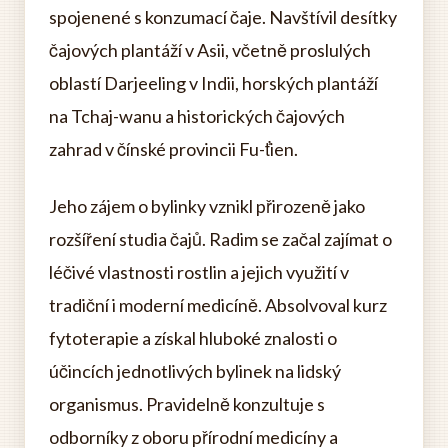
spojenené s konzumací čaje. Navštívil desítky
čajových plantáží v Asii, včetně proslulých
oblastí Darjeeling v Indii, horských plantáží
na Tchaj-wanu a historických čajových
zahrad v čínské provincii Fu-ťien.
Jeho zájem o bylinky vznikl přirozeně jako
rozšíření studia čajů. Radim se začal zajímat o
léčivé vlastnosti rostlin a jejich využití v
tradiční i moderní medicíně. Absolvoval kurz
fytoterapie a získal hluboké znalosti o
účincích jednotlivých bylinek na lidský
organismus. Pravidelně konzultuje s
odborníky z oboru přírodní medicíny a