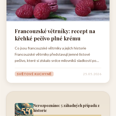
Francouzské větrníky: recept na
křehké pečivo plné krému
Co jsou francouzské větrníky a jejich historie
Francouzské větrníky představují jemné listové
pečivo, které si získalo srdce milovníků sladkostí po
celém světě. Jejich charakteristická struktura
připomínající vrstvy tenkého papíru a křehká textura
SVĚTOVÉ KUCHYNĚ
25. 05. 2026
je výsledkem precizního pekařského umění, které se
vyvíjelo po...
Nerozpoznáno: 5 záhadných případů z
historie