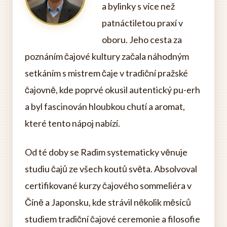
a bylinky s více než
patnáctiletou praxí v
oboru. Jeho cesta za
poznáním čajové kultury začala náhodným
setkáním s mistrem čaje v tradiční pražské
čajovně, kde poprvé okusil autentický pu-erh
a byl fascinován hloubkou chutí a aromat,
které tento nápoj nabízí.
Od té doby se Radim systematicky věnuje
studiu čajů ze všech koutů světa. Absolvoval
certifikované kurzy čajového sommeliéra v
Číně a Japonsku, kde strávil několik měsíců
studiem tradiční čajové ceremonie a filosofie