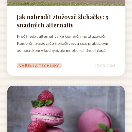
Jak nahradit ztužovač šlehačky: 5
snadných alternativ
Proč hledat alternativy ke komerčnímu ztužovači
Komerční ztužovače šlehačky jsou sice praktickým
pomocníkem v kuchyni, ale mnoho lidí dnes hledá
způsoby, jak se jim vyhnout a nahradit je přírodními
ingrediencemi. Důvodů pro toto rozhodnutí je hned
VAŘENÍ A TECHNIKY
27. 05. 2026
několik a týkají se jak zdravotních aspektů, tak i kvality
výsledného...