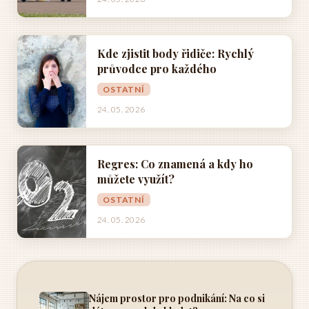
Kde zjistit body řidiče: Rychlý
průvodce pro každého
OSTATNÍ
24. 05. 2026
Regres: Co znamená a kdy ho
můžete využít?
OSTATNÍ
24. 05. 2026
Nájem prostor pro podnikání: Na co si