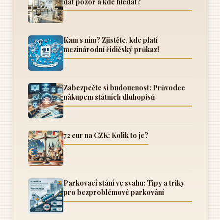
dát pozor a kde hledat?
Kam s ním? Zjistěte, kde platí
mezinárodní řidičský průkaz!
Zabezpečte si budoucnost: Průvodce
nákupem státních dluhopisů
72 eur na CZK: Kolik to je?
Parkovací stání ve svahu: Tipy a triky
pro bezproblémové parkování