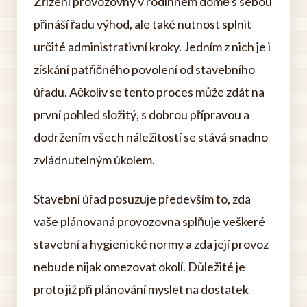
Zřízení provozovny v rodinném domě s sebou
přináší řadu výhod, ale také nutnost splnit
určité administrativní kroky. Jedním z nich je i
získání patřičného povolení od stavebního
úřadu. Ačkoliv se tento proces může zdát na
první pohled složitý, s dobrou přípravou a
dodržením všech náležitostí se stává snadno
zvládnutelným úkolem.
Stavební úřad posuzuje především to, zda
vaše plánovaná provozovna splňuje veškeré
stavební a hygienické normy a zda její provoz
nebude nijak omezovat okolí. Důležité je
proto již při plánování myslet na dostatek