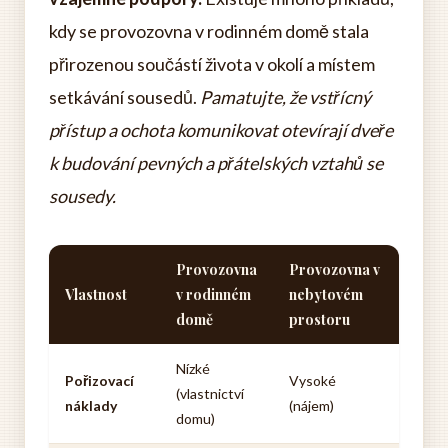
kdy se provozovna v rodinném domě stala
přirozenou součástí života v okolí a místem
setkávání sousedů.
Pamatujte, že vstřícný
přístup a ochota komunikovat otevírají dveře
k budování pevných a přátelských vztahů se
sousedy.
Provozovna
Provozovna v
Vlastnost
v rodinném
nebytovém
domě
prostoru
Nízké
Pořizovací
Vysoké
(vlastnictví
náklady
(nájem)
domu)