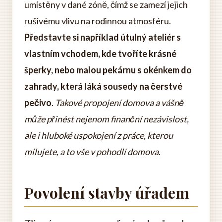
umístěny v dané zóně, čímž se zamezí jejich
rušivému vlivu na rodinnou atmosféru.
Představte si například útulný ateliér s
vlastním vchodem, kde tvoříte krásné
šperky, nebo malou pekárnu s okénkem do
zahrady, která láká sousedy na čerstvé
pečivo
.
Takové propojení domova a vášně
může přinést nejenom finanční nezávislost,
ale i hluboké uspokojení z práce, kterou
milujete, a to vše v pohodlí domova
.
Povolení stavby úřadem