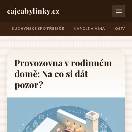
cajeabylinky.cz
KUCHYŇSKÉ SPOTŘEBIČE
NÁPOJE A VÍNA
OSTATN
Provozovna v rodinném
domě: Na co si dát
pozor?