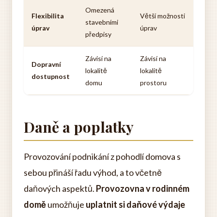
Omezená
Flexibilita
Větší možnosti
stavebními
úprav
úprav
předpisy
Závisí na
Závisí na
Dopravní
lokalitě
lokalitě
dostupnost
domu
prostoru
Daně a poplatky
Provozování podnikání z pohodlí domova s
sebou přináší řadu výhod, a to včetně
daňových aspektů.
Provozovna v rodinném
domě
umožňuje
uplatnit si daňové výdaje