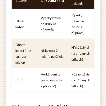
Funkce
Obyčejná káva
hubnutí
Vysoký
Vysoký (závisí
Obsah
(závisí na
na druhu a
kofeinu
druhu a
přípravě)
přípravě)
Obsah
Nízký (závisí
kalorií (bez
Nízký (cca 2
na přidaných
cukru a
kalorie na šálek)
látkách)
mléka)
Hořká, zemitá
Různé (závisí
Chuť
(závisí na druhu
na přidaných
a přípravě)
látkách)