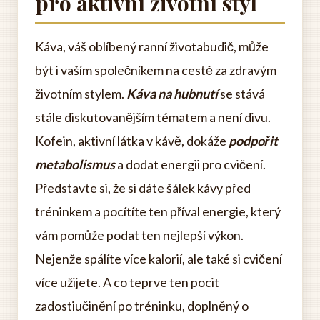
pro aktivní životní styl
Káva, váš oblíbený ranní životabudič, může
být i vaším společníkem na cestě za zdravým
životním stylem.
Káva na hubnutí
se stává
stále diskutovanějším tématem a není divu.
Kofein, aktivní látka v kávě, dokáže
podpořit
metabolismus
a dodat energii pro cvičení.
Představte si, že si dáte šálek kávy před
tréninkem a pocítíte ten příval energie, který
vám pomůže podat ten nejlepší výkon.
Nejenže spálíte více kalorií, ale také si cvičení
více užijete. A co teprve ten pocit
zadostiučinění po tréninku, doplněný o