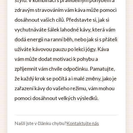
stylu.
V kombinaci s pravidelným pohybem a
zdravým stravováním vám káva může pomoci
dosáhnout vašich cílů. Představte si, jak si
vychutnáváte šálek lahodné kávy, která vám
dodá energii na ranní běh, nebo jak si s přáteli
užíváte kávovou pauzu po lekci jógy. Káva
vám může dodat motivaci k pohybu a
zpříjemnit vám chvíle odpočinku. Pamatujte,
že každý krok se počítá a i malé změny, jako je
zařazení kávy do vašeho režimu, vám mohou
pomoci dosáhnout velkých výsledků.
Našli jste v článku chybu?
Kontaktujte nás