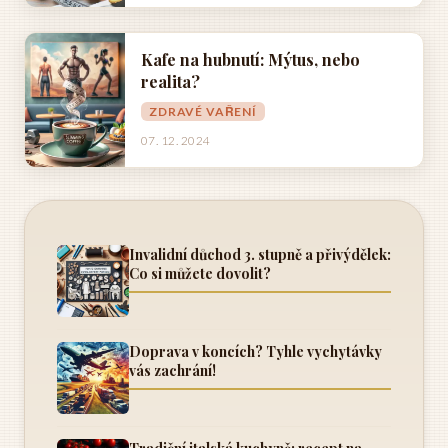
Kafe na hubnutí: Mýtus, nebo
realita?
ZDRAVÉ VAŘENÍ
07. 12. 2024
Invalidní důchod 3. stupně a přivýdělek:
Co si můžete dovolit?
Doprava v koncích? Tyhle vychytávky
vás zachrání!