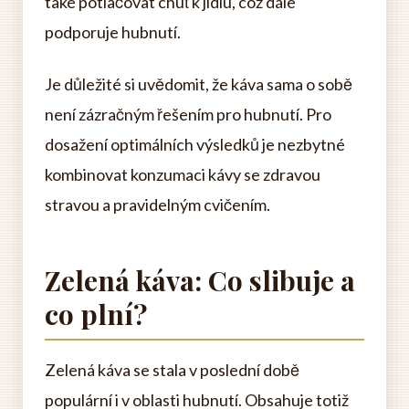
také potlačovat chuť k jídlu, což dále
podporuje hubnutí.
Je důležité si uvědomit, že káva sama o sobě
není zázračným řešením pro hubnutí. Pro
dosažení optimálních výsledků je nezbytné
kombinovat konzumaci kávy se zdravou
stravou a pravidelným cvičením.
Zelená káva: Co slibuje a
co plní?
Zelená káva se stala v poslední době
populární i v oblasti hubnutí. Obsahuje totiž