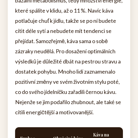
bazální metabolismus, tedy množství energie,
které spálíte v klidu, až o 11 %. Navíc káva
potlačuje chuť k jídlu, takže se po ní budete
cítit déle sytí a nebudete mít tendenci se
přejídat. Samozřejmě, káva sama o sobě
zázraky neudělá. Pro dosažení optimálních
výsledků je důležité dbát na pestrou stravu a
dostatek pohybu. Mnoho lidí zaznamenalo
pozitivní změny ve svém životním stylu poté,
co do svého jídelníčku zařadili černou kávu.
Nejenže se jim podařilo zhubnout, ale také se
cítili energičtější a motivovanější.
Káva na