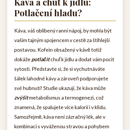
Káva a chuť k jídlu:
Potlačení hladu?
Káva, váš oblíbený ranní nápoj, by mohla být
vaším tajným spojencem v cestě za štíhlejší
postavou. Kofein obsažený v kávě totiž
dokáže
potlačit
chuť k jídlu a dodat vám pocit
sytosti. Představte si, že si vychutnáváte
šálek lahodné kávy a zároveň podporujete
své hubnutí! Studie ukazují, že káva může
zvýšit
metabolismus a termogenezi, což
znamená, že spalujete více kalorií i v klidu.
Samozřejmě, káva není zázračný lék, ale v
kombinaci s vyváženou stravou a pohybem