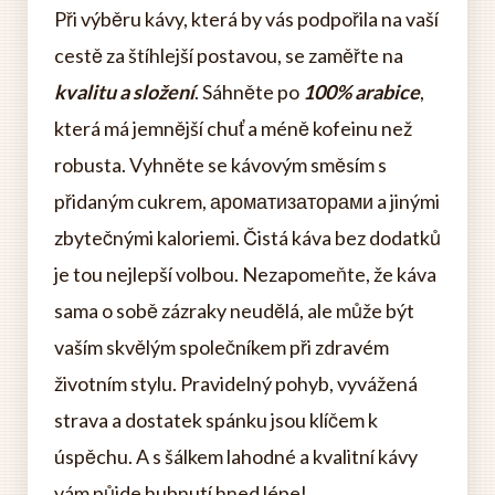
Při výběru kávy, která by vás podpořila na vaší
cestě za štíhlejší postavou, se zaměřte na
kvalitu a složení
. Sáhněte po
100% arabice
,
která má jemnější chuť a méně kofeinu než
robusta. Vyhněte se kávovým směsím s
přidaným cukrem, ароматизаторами a jinými
zbytečnými kaloriemi. Čistá káva bez dodatků
je tou nejlepší volbou. Nezapomeňte, že káva
sama o sobě zázraky neudělá, ale může být
vaším skvělým společníkem při zdravém
životním stylu. Pravidelný pohyb, vyvážená
strava a dostatek spánku jsou klíčem k
úspěchu. A s šálkem lahodné a kvalitní kávy
vám půjde hubnutí hned lépe!