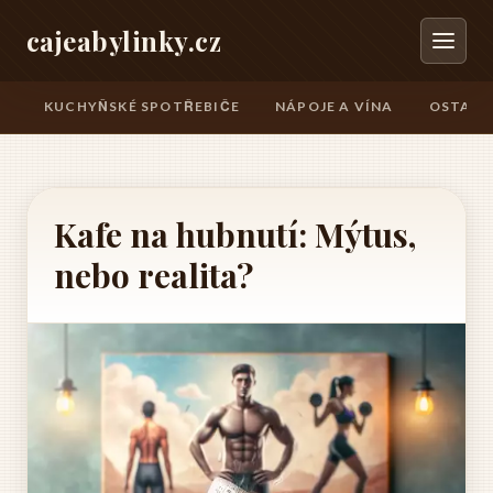
cajeabylinky.cz
KUCHYŇSKÉ SPOTŘEBIČE
NÁPOJE A VÍNA
OSTATN
Kafe na hubnutí: Mýtus,
nebo realita?