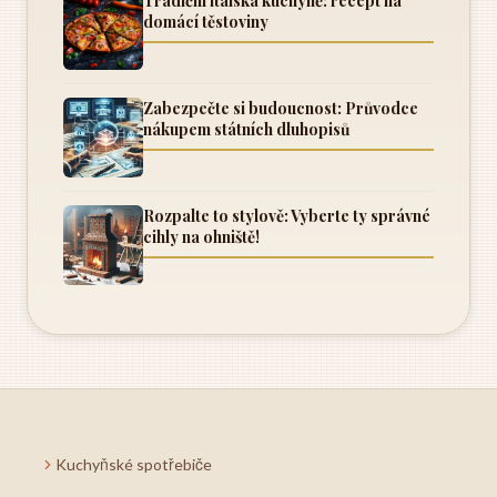
Tradiční italská kuchyně: recept na
domácí těstoviny
Zabezpečte si budoucnost: Průvodce
nákupem státních dluhopisů
Rozpalte to stylově: Vyberte ty správné
cihly na ohniště!
Kuchyňské spotřebiče