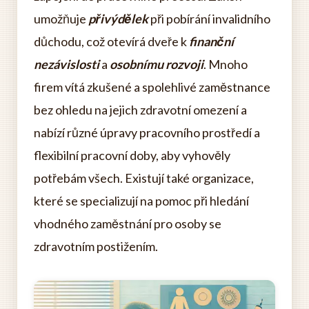
umožňuje
přivýdělek
při pobírání invalidního
důchodu, což otevírá dveře k
finanční
nezávislosti
a
osobnímu rozvoji
. Mnoho
firem vítá zkušené a spolehlivé zaměstnance
bez ohledu na jejich zdravotní omezení a
nabízí různé úpravy pracovního prostředí a
flexibilní pracovní doby, aby vyhověly
potřebám všech. Existují také organizace,
které se specializují na pomoc při hledání
vhodného zaměstnání pro osoby se
zdravotním postižením.