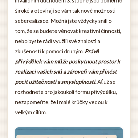
invalidním důchodem 3. stupně jsou poměrně
široké a otevírají se vám tak nové možnosti
seberealizace. Možná jste vždycky snili o
tom, že se budete věnovat kreativní činnosti,
nebo byste rádi využili své znalosti a
zkušenosti k pomoci druhým.
Právě
přivýdělek vám může poskytnout prostor k
realizaci vašich snů a zároveň vám přinést
pocit užitečnosti a smysluplnosti.
Ať už se
rozhodnete pro jakoukoli formu přivýdělku,
nezapomeňte, že i malé krůčky vedou k
velkým cílům.