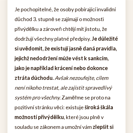
Je pochopitelné, že osoby pobírající invalidní
důchod 3. stupně se zajímají o možnosti
přivýdělku a zároveň chtějí mít jistotu, že
dodržují všechny platné předpisy.
Je důležité
si uvědomit, že existují jasně daná pravidla,
jejichž nedodržení může vést k sankcím,
jako je například krácení nebo dokonce
ztráta důchodu.
Avšak nezoufejte, cílem
není nikoho trestat, ale zajistit spravedlivý
systém pro všechny.
Zaměřme se proto na
pozitivní stránku věci: existuje
široká škála
možností přivýdělku
, které jsou plně v
souladu se zákonem a umožní vám
zlepšit si