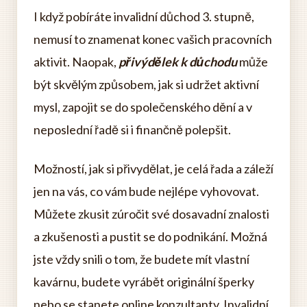
I když pobíráte invalidní důchod 3. stupně,
nemusí to znamenat konec vašich pracovních
aktivit. Naopak,
přivýdělek k důchodu
může
být skvělým způsobem, jak si udržet aktivní
mysl, zapojit se do společenského dění a v
neposlední řadě si i finančně polepšit.
Možností, jak si přivydělat, je celá řada a záleží
jen na vás, co vám bude nejlépe vyhovovat.
Můžete zkusit zúročit své dosavadní znalosti
a zkušenosti a pustit se do podnikání. Možná
jste vždy snili o tom, že budete mít vlastní
kavárnu, budete vyrábět originální šperky
nebo se stanete online konzultanty. Invalidní