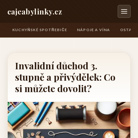
cajeabylinky.cz
KUCHYŇSKÉ SPOTŘEBIČE
NÁPOJE A VÍNA
OSTATN
Invalidní důchod 3.
stupně a přivýdělek: Co
si můžete dovolit?