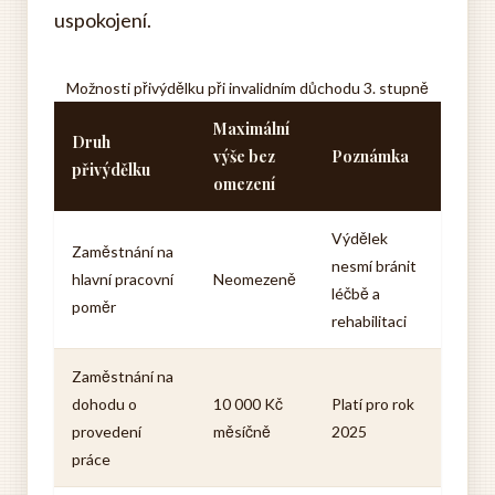
uspokojení.
Možnosti přivýdělku při invalidním důchodu 3. stupně
Maximální
Druh
výše bez
Poznámka
přivýdělku
omezení
Výdělek
Zaměstnání na
nesmí bránit
hlavní pracovní
Neomezeně
léčbě a
poměr
rehabilitaci
Zaměstnání na
dohodu o
10 000 Kč
Platí pro rok
provedení
měsíčně
2025
práce