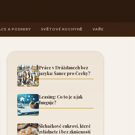
CE A PODNIKY
SVĚTOVÉ KUCHYNĚ
VAŘENÍ A TECHNIK
Práce v Drážďanech bez
jazyka: Šance pro Čechy?
Leasing: Co to je a jak
funguje?
Šlehačkové cukroví, které
zvládnete i bez zkušeností