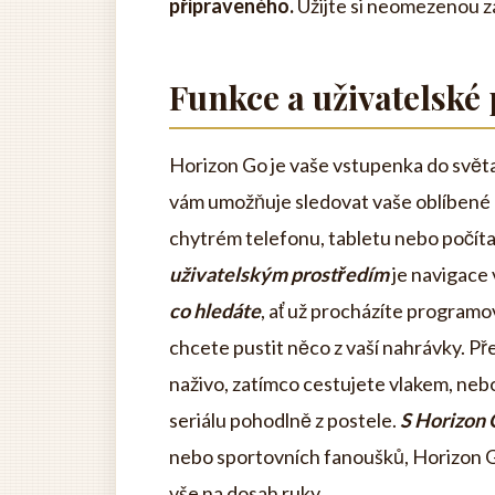
připraveného.
Užijte si neomezenou z
Funkce a uživatelské 
Horizon Go je vaše vstupenka do světa 
vám umožňuje sledovat vaše oblíbené 
chytrém telefonu, tabletu nebo počítač
uživatelským prostředím
je navigace 
co hledáte
, ať už procházíte programo
chcete pustit něco z vaší nahrávky. Př
naživo, zatímco cestujete vlakem, neb
seriálu pohodlně z postele.
S Horizon G
nebo sportovních fanoušků, Horizon 
vše na dosah ruky.