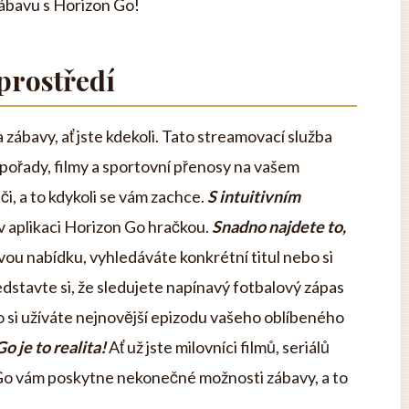
ábavu s Horizon Go!
prostředí
zábavy, ať jste kdekoli. Tato streamovací služba
pořady, filmy a sportovní přenosy na vašem
i, a to kdykoli se vám zachce.
S intuitivním
v aplikaci Horizon Go hračkou.
Snadno najdete to,
vou nabídku, vyhledáváte konkrétní titul nebo si
edstavte si, že sledujete napínavý fotbalový zápas
o si užíváte nejnovější epizodu vašeho oblíbeného
o je to realita!
Ať už jste milovníci filmů, seriálů
Go vám poskytne nekonečné možnosti zábavy, a to