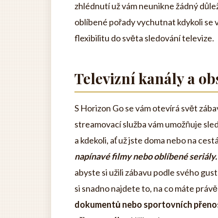
zhlédnutí už vám neunikne žádný důle
oblíbené pořady vychutnat kdykoli se 
flexibilitu do světa sledování televize.
Televizní kanály a o
S Horizon Go se vám otevírá svět zába
streamovací služba vám umožňuje sledo
a kdekoli, ať už jste doma nebo na cest
napínavé filmy nebo oblíbené seriály.
abyste si užili zábavu podle svého gus
si snadno najdete to, na co máte právě
dokumentů nebo sportovních přenos