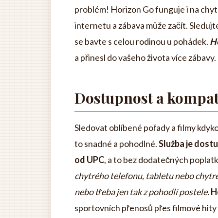
problém! Horizon Go funguje i na chytr
internetu a zábava může začít. Sledujt
se bavte s celou rodinou u pohádek.
H
a přinesl do vašeho života více zábavy.
Dostupnost a kompati
Sledovat oblíbené pořady a filmy kdyko
to snadné a pohodlné.
Služba je dost
od UPC
, a to bez dodatečných poplat
chytrého telefonu, tabletu nebo chytré 
nebo třeba jen tak z pohodlí postele.
H
sportovních přenosů přes filmové hity