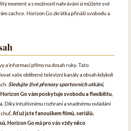
žitý moment a s možností nahrávání si můžete své
vám zachce. Horizon Go zkrátka přináší svobodu a
bsah
vy a informací přímo na dosah ruky. Tato
vat vaše oblíbené televizní kanály a obsah kdykoli
ách.
Sledujte živé přenosy sportovních utkání,
Horizon Go vám poskytuje svobodu a flexibilitu
,
ta. Díky intuitivnímu rozhraní a snadnému ovládání
 chuť.
Ať už jste fanouškem filmů, seriálů,
ů, Horizon Go má pro vás vždy něco