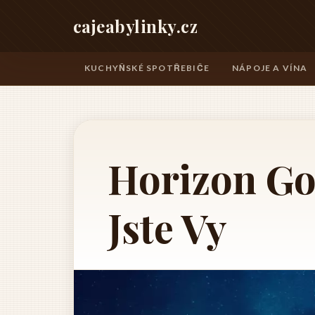
cajeabylinky.cz
KUCHYŇSKÉ SPOTŘEBIČE
NÁPOJE A VÍNA
Horizon Go:
Jste Vy