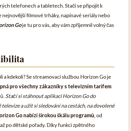
ých telefonech a tabletech. Stačí se připojit k
e nejnovější filmové trháky, napínavé seriály nebo
orizon Go
je tu pro vás, aby vám zpříjemnil volný čas
bilita
li a kdekoli? Se streamovací službou Horizon Go je
upná pro všechny zákazníky s televizním tarifem
ků.
Stačí si stáhnout aplikaci Horizon Go do
televize a užít si sledování na cestách, na dovolené
orizon Go nabízí širokou škálu programů
, od
 až po dětské pořady. Díky funkci zpětného