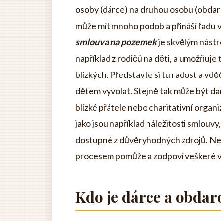
osoby (dárce) na druhou osobu (obdar
může mít mnoho podob a přináší řadu 
smlouva na pozemek
je skvělým nástr
například z rodičů na děti, a umožňuje
blízkých. Představte si tu radost a 
dětem vyvolat. Stejně tak může být 
blízké přátele nebo charitativní organ
jako jsou například náležitosti smlouv
dostupné z důvěryhodných zdrojů. Nev
procesem pomůže a zodpoví veškeré v
Kdo je dárce a obda