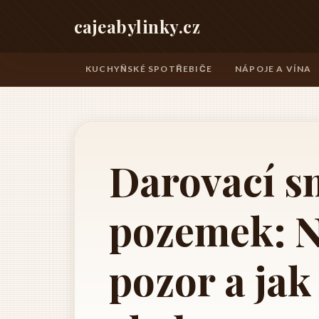
cajeabylinky.cz
KUCHYŇSKÉ SPOTŘEBIČE
NÁPOJE A VÍNA
Darovací s
pozemek: Na
pozor a jak 