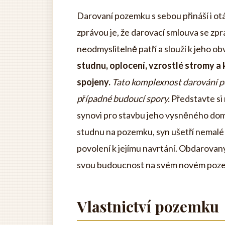
Darovaní pozemku s sebou přináší i otá
zprávou je, že darovací smlouva se zpr
neodmyslitelně patří a slouží k jeho o
studnu, oplocení, vzrostlé stromy a k
spojeny.
Tato komplexnost darování p
případné budoucí spory.
Představte si
synovi pro stavbu jeho vysněného domu
studnu na pozemku, syn ušetří nemalé 
povolení k jejímu navrtání. Obdarovaný
svou budoucnost na svém novém poz
Vlastnictví pozemku