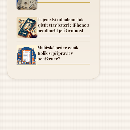
Tajemství odhaleno: Jak
zjistit stav baterie iPhone a
prodloužit její životnost
Malířské práce ceník:
Kolik si připravit v
peněžence?