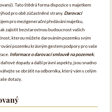
ovaný). Tato štědrá forma dispozice s majetkem
výhod pro obě zúčastněné strany.
Darovací
ojem pro mezigenerační předávání majetku,
 tak zajistit bezstarostnou budoucnost vašich
vděčnost, kterou můžete darováním pozemku svým
darování pozemku krásným gestem podpory pro vaše
izace.
Informace o darovací smlouvě na pozemek
,
y, daňové dopady a další právní aspekty, jsou snadno
áhejte se obrátit na odborníka, který vám s celým
aše dotazy.
rovaný