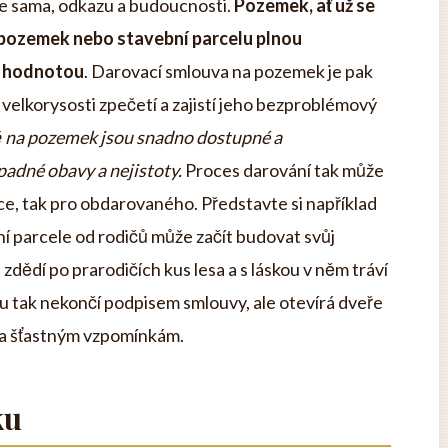
be sama, odkazu a budoucnosti.
Pozemek, ať už se
í pozemek nebo stavební parcelu plnou
u hodnotou
. Darovací smlouva na pozemek je pak
elkorysosti zpečetí a zajistí jeho bezproblémový
ě na pozemek jsou snadno dostupné a
padné obavy a nejistoty.
Proces darování tak může
rce, tak pro obdarovaného. Představte si například
ní parcele od rodičů může začít budovat svůj
ědí po prarodičích kus lesa a s láskou v něm tráví
u tak nekončí podpisem smlouvy, ale otevírá dveře
 a šťastným vzpomínkám.
ku