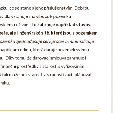
zku, co se stane s jeho příslušenstvím. Dobrou
avidla vztahuje i na vše, co k pozemku
bvyklému užívání.
To zahrnuje například stavby,
eře, ale i inženýrské sítě, které jsou s pozemkem
ozemku zjednodušuje celý proces a minimalizuje
 například rodinu, která daruje pozemek svému
. Díky tomu, že darovací smlouva zahrnuje i
finanční prostředky a starosti s vyřizováním
 tak může bez starostí a s radostí začít plánovat
emku.