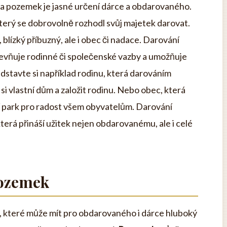
na pozemek je jasné určení dárce a obdarovaného.
terý se dobrovolně rozhodl svůj majetek darovat.
blízký příbuzný, ale i obec či nadace. Darování
evňuje rodinné či společenské vazby a umožňuje
edstavte si například rodinu, která darováním
 vlastní dům a založit rodinu. Nebo obec, která
dí park pro radost všem obyvatelům. Darování
terá přináší užitek nejen obdarovanému, ale i celé
Pozemek
 které může mít pro obdarovaného i dárce hluboký