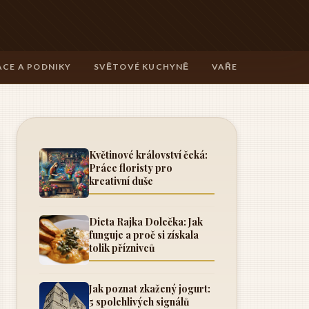
CE A PODNIKY
SVĚTOVÉ KUCHYNĚ
VAŘENÍ A TECHNIK
Květinové království čeká:
Práce floristy pro
kreativní duše
Dieta Rajka Dolečka: Jak
funguje a proč si získala
tolik příznivců
Jak poznat zkažený jogurt:
5 spolehlivých signálů