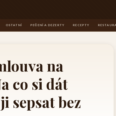
OSTATNÍ
PEČENÍ A DEZERTY
RECEPTY
RESTAURA
mlouva na
 co si dát
ji sepsat bez