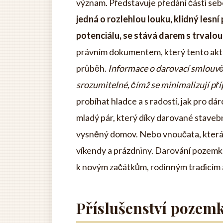
význam. Představuje předání části se
jedná o rozlehlou louku, klidný lesn
potenciálu, se stává darem s trvalo
právním dokumentem, který tento akt v
průběh.
Informace o darovací smlouv
srozumitelné, čímž se minimalizují pří
probíhat hladce a s radostí, jak pro dá
mladý pár, který díky darované staveb
vysněný domov. Nebo vnoučata, která zd
víkendy a prázdniny. Darování pozemk
k novým začátkům, rodinným tradicím
Příslušenství pozem