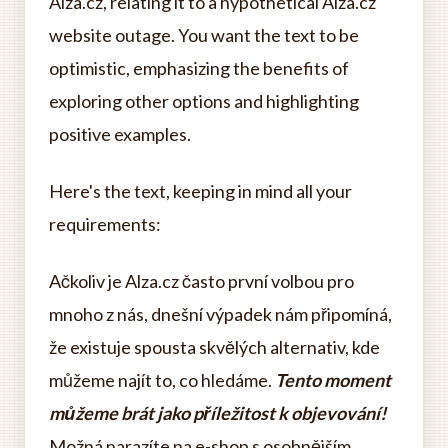
Alza.cz, relating it to a hypothetical Alza.cz
website outage. You want the text to be
optimistic, emphasizing the benefits of
exploring other options and highlighting
positive examples.
Here's the text, keeping in mind all your
requirements:
Ačkoliv je Alza.cz často první volbou pro
mnoho z nás, dnešní výpadek nám připomíná,
že existuje spousta skvělých alternativ, kde
můžeme najít to, co hledáme.
Tento moment
můžeme brát jako příležitost k objevování!
Možná narazíte na e-shop s osobnějším