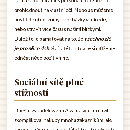
se můžeme poradit s personálem a zboží si
prohlédnout na vlastní oči. Nebo se můžeme
pustit do čtení knihy, procházky v přírodě,
nebo strávit více času s našimi blízkými.
Důležité je pamatovat na to, že
všechno zlé
je pro něco dobré
a i z této situace si můžeme
odnést něco pozitivního.
Sociální sítě plné
stížností
Dnešní výpadek webu Alza.cz sice na chvíli
zkomplikoval nákupy mnoha zákazníkům, ale
zároveň nám připomněl důležitost trpělivosti