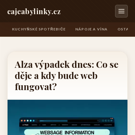
cajeabylinky.cz
KUCHYŇSKÉ SPOTŘEBIČE
NÁPOJE A VÍNA
OSTATN
Alza výpadek dnes: Co se
děje a kdy bude web
fungovat?