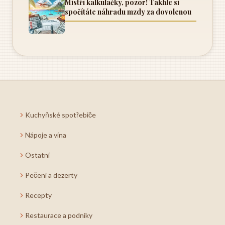
Mistři kalkulačky, pozor! Takhle si
spočítáte náhradu mzdy za dovolenou
Kuchyňské spotřebiče
Nápoje a vína
Ostatní
Pečení a dezerty
Recepty
Restaurace a podniky