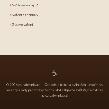
Světové kuchyně
Vaření a techniky
Zdravé vaření
☕
© 2026 cajeabylinky.cz — Časopis o čajích a bylinkách - inspirace,
recepty a rady pro zdravý životní styl. Objevte svět čajů a bylinek
na cajeabylinky.cz!