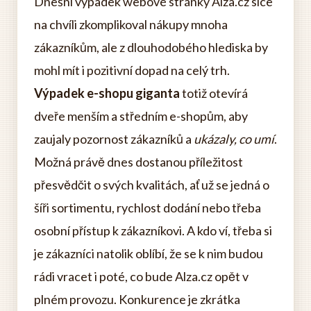
Dnešní výpadek webové stránky Alza.cz sice
na chvíli zkomplikoval nákupy mnoha
zákazníkům, ale z dlouhodobého hlediska by
mohl mít i pozitivní dopad na celý trh.
Výpadek e-shopu giganta
totiž otevírá
dveře menším a středním e-shopům, aby
zaujaly pozornost zákazníků a
ukázaly, co umí
.
Možná právě dnes dostanou příležitost
přesvědčit o svých kvalitách, ať už se jedná o
šíři sortimentu, rychlost dodání nebo třeba
osobní přístup k zákazníkovi. A kdo ví, třeba si
je zákazníci natolik oblíbí, že se k nim budou
rádi vracet i poté, co bude Alza.cz opět v
plném provozu. Konkurence je zkrátka