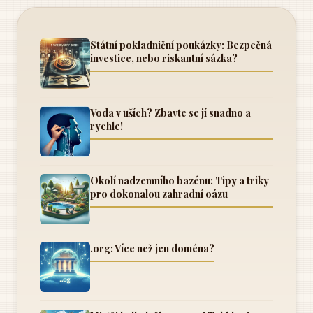
Státní pokladniční poukázky: Bezpečná
investice, nebo riskantní sázka?
Voda v uších? Zbavte se jí snadno a
rychle!
Okolí nadzemního bazénu: Tipy a triky
pro dokonalou zahradní oázu
.org: Více než jen doména?