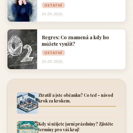
OSTATNÍ
24. 05. 2026
Regres: Co znamená a kdy ho
můžete využít?
OSTATNÍ
24. 05. 2026
Ztratil/a jste občanku? Co teď – návod
krok za krokem.
Kdy si užijete jarní prázdniny? Zjistěte
termíny pro váš kraj!