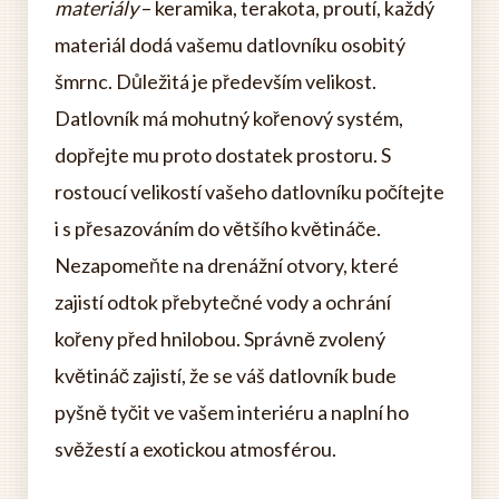
materiály
– keramika, terakota, proutí, každý
materiál dodá vašemu datlovníku osobitý
šmrnc. Důležitá je především velikost.
Datlovník má mohutný kořenový systém,
dopřejte mu proto dostatek prostoru. S
rostoucí velikostí vašeho datlovníku počítejte
i s přesazováním do většího květináče.
Nezapomeňte na drenážní otvory, které
zajistí odtok přebytečné vody a ochrání
kořeny před hnilobou. Správně zvolený
květináč zajistí, že se váš datlovník bude
pyšně tyčit ve vašem interiéru a naplní ho
svěžestí a exotickou atmosférou.