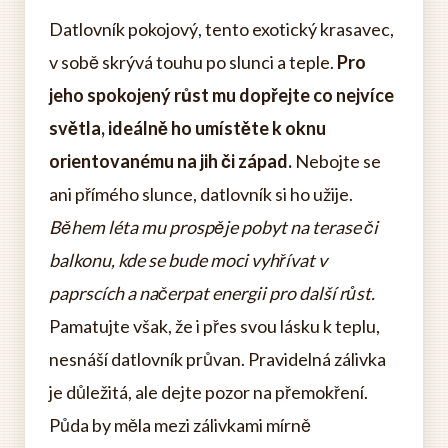
Datlovník pokojový, tento exotický krasavec,
v sobě skrývá touhu po slunci a teple.
Pro
jeho spokojený růst mu dopřejte co nejvíce
světla, ideálně ho umístěte k oknu
orientovanému na jih či západ.
Nebojte se
ani přímého slunce, datlovník si ho užije.
Během léta mu prospěje pobyt na terase či
balkonu, kde se bude moci vyhřívat v
paprscích a načerpat energii pro další růst.
Pamatujte však, že i přes svou lásku k teplu,
nesnáší datlovník průvan. Pravidelná zálivka
je důležitá, ale dejte pozor na přemokření.
Půda by měla mezi zálivkami mírně