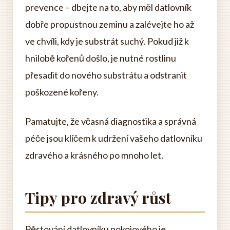
prevence – dbejte na to, aby měl datlovník
dobře propustnou zeminu a zalévejte ho až
ve chvíli, kdy je substrát suchý. Pokud již k
hnilobě kořenů došlo, je nutné rostlinu
přesadit do nového substrátu a odstranit
poškozené kořeny.
Pamatujte, že včasná diagnostika a správná
péče jsou klíčem k udržení vašeho datlovníku
zdravého a krásného po mnoho let.
Tipy pro zdravý růst
Pěstování datlovníku pokojového je