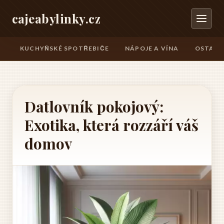
cajeabylinky.cz
KUCHYŇSKÉ SPOTŘEBIČE
NÁPOJE A VÍNA
OSTATN
Datlovník pokojový:
Exotika, která rozzáří váš
domov