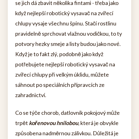
se jich dá zbavit několika fintami - třeba jako
když nejlepší robotický vysavač na zvířecí
chlupy vysaje všechnu špínu. Stačí rostlinu
pravidelně sprchovat vlažnou vodičkou, to ty
potvory hezky smeje a listy budou jako nové.
Když je to fakt zlý, podobně jako když
potřebujete nejlepší robotický vysavač na
zvířecí chlupy při velkým úklidu, můžete
sáhnout po speciálních přípravcích ze
zahradnictví.
Co se týče chorob, datlovník pokojový může
trpět
kořenovou hnilobou
, která je obvykle
způsobena nadměrnou zálivkou. Důležitá je