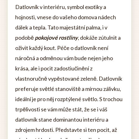
Datlovník v interiéru, symbol exotiky a
hojnosti, vnese do vašeho domova nádech
dálek a tepla. Tato majestátní palma, i v
podobě
pokojové rostliny
, dokáže zútulnit a
oživit každý kout. Péče o datlovník není
náročná a odměnou vám bude nejen jeho
krása, ale i pocit zadostiučinění z
vlastnoručně vypěstované zeleně. Datlovník
preferuje světlé stanoviště a mírnou zálivku,
ideální je pro něj rozptýlené světlo. S trochou
trpělivosti se vám může stát, že se i váš
datlovník stane dominantou interiéru a
zdrojem hrdosti. Představte si ten pocit, až