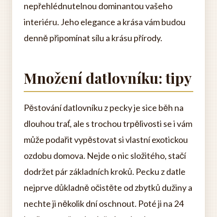
nepřehlédnutelnou dominantou vašeho
interiéru. Jeho elegance a krása vám budou
denně připomínat sílu a krásu přírody.
Množení datlovníku: tipy
Pěstování datlovníku z pecky je sice běh na
dlouhou trať, ale s trochou trpělivosti se i vám
může podařit vypěstovat si vlastní exotickou
ozdobu domova. Nejde o nic složitého, stačí
dodržet pár základních kroků. Pecku z datle
nejprve důkladně očistěte od zbytků dužiny a
nechte ji několik dní oschnout. Poté ji na 24