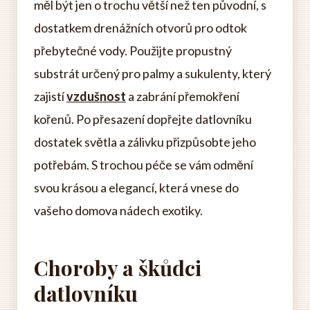
měl být jen o trochu větší než ten původní, s
dostatkem drenážních otvorů pro odtok
přebytečné vody. Použijte propustný
substrát určený pro palmy a sukulenty, který
zajistí
vzdušnost
a zabrání přemokření
kořenů. Po přesazení dopřejte datlovníku
dostatek světla a zálivku přizpůsobte jeho
potřebám. S trochou péče se vám odmění
svou krásou a elegancí, která vnese do
vašeho domova nádech exotiky.
Choroby a škůdci
datlovníku