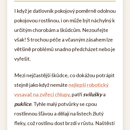
I když je datlovník pokojový poměrně odolnou
pokojovou rostlinou, i on může být náchylný k
určitým chorobám a škůdcům. Nezoufejte
však! S trochou péče a včasným zásahem lze
většině problémů snadno předcházet nebo je
vyřešit.
Mezi nejčastější škůdce, co dokážou potrápit
stejně jako když nemáte
nejlepší robotický
vysavač na zvířecí chlupy
, patří
svilušky
a
puklice
. Tyhle malý potvůrky se cpou
rostlinnou šťávou a dělají na listech žlutý
fleky, což rostlinu dost brzdí v růstu. Naštěstí