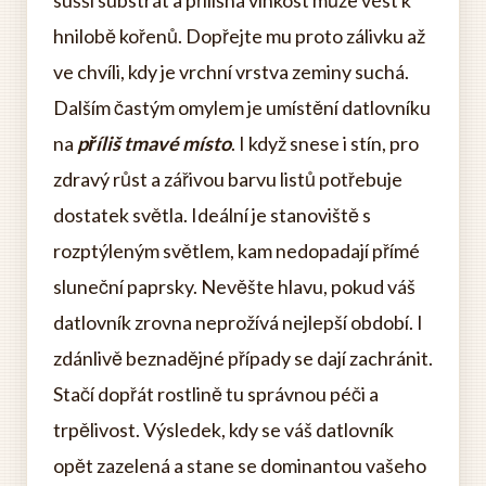
sušší substrát a přílišná vlhkost může vést k
hnilobě kořenů. Dopřejte mu proto zálivku až
ve chvíli, kdy je vrchní vrstva zeminy suchá.
Dalším častým omylem je umístění datlovníku
na
příliš tmavé místo
. I když snese i stín, pro
zdravý růst a zářivou barvu listů potřebuje
dostatek světla. Ideální je stanoviště s
rozptýleným světlem, kam nedopadají přímé
sluneční paprsky. Nevěšte hlavu, pokud váš
datlovník zrovna neprožívá nejlepší období. I
zdánlivě beznadějné případy se dají zachránit.
Stačí dopřát rostlině tu správnou péči a
trpělivost. Výsledek, kdy se váš datlovník
opět zazelená a stane se dominantou vašeho