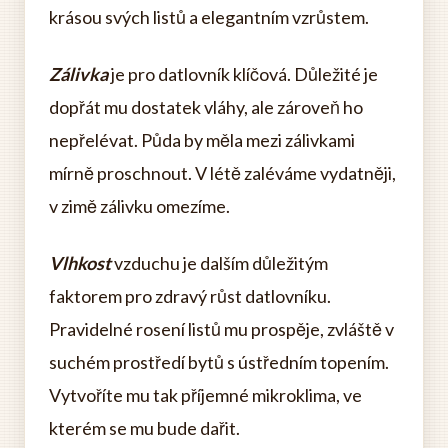
krásou svých listů a elegantním vzrůstem.
Zálivka
je pro datlovník klíčová. Důležité je
dopřát mu dostatek vláhy, ale zároveň ho
nepřelévat. Půda by měla mezi zálivkami
mírně proschnout. V létě zaléváme vydatněji,
v zimě zálivku omezíme.
Vlhkost
vzduchu je dalším důležitým
faktorem pro zdravý růst datlovníku.
Pravidelné rosení listů mu prospěje, zvláště v
suchém prostředí bytů s ústředním topením.
Vytvoříte mu tak příjemné mikroklima, ve
kterém se mu bude dařit.