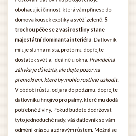
obohacující činnost, která vám přinese do
domova kousek exotiky a svěží zeleně.
S
trochou péče se z vaší rostliny stane
majestátní dominanta interiéru.
Datlovník
miluje slunná místa, proto mu dopřejte
dostatek světla, ideálně u okna.
Pravidelná
zálivka je důležitá, ale dejte pozor na
přemokření, které by mohlo rostlině uškodit.
V období růstu, od jara do podzimu, dopřejte
datlovníku hnojivo pro palmy, které mu dodá
potřebné živiny. Pokud budete dodržovat
tyto jednoduché rady, váš datlovník se vám
odmění krásou a zdravým růstem. Možná se