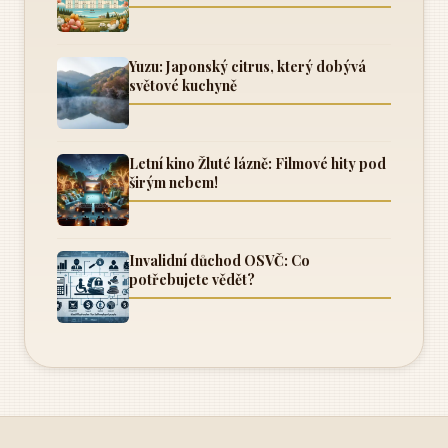
Yuzu: Japonský citrus, který dobývá
světové kuchyně
Letní kino Žluté lázně: Filmové hity pod
širým nebem!
Invalidní důchod OSVČ: Co
potřebujete vědět?