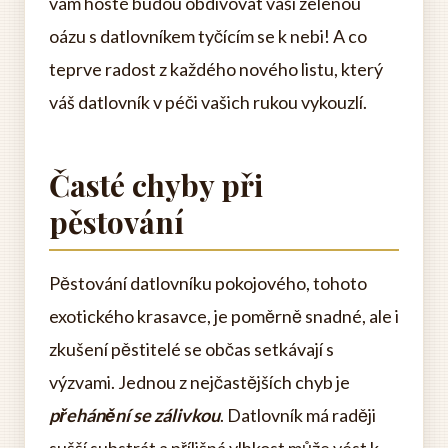
vám hosté budou obdivovat vaši zelenou
oázu s datlovníkem tyčícím se k nebi! A co
teprve radost z každého nového listu, který
váš datlovník v péči vašich rukou vykouzlí.
Časté chyby při
pěstování
Pěstování datlovníku pokojového, tohoto
exotického krasavce, je poměrně snadné, ale i
zkušení pěstitelé se občas setkávají s
výzvami. Jednou z nejčastějších chyb je
přehánění se zálivkou
. Datlovník má raději