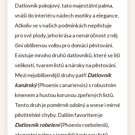
Datlovník pokojový, tato majestátní palma,
vnáší do interiéru nádech exotiky a elegance.
Ačkoliv se v našich podmínkách nepěstuje
pro své plody, jeho krása a nenáročnost z něj
činí oblíbenou volbu pro domácí pěstování.
Existuje mnoho druhů datlovníků, které se liší
velikostí, tvarem listů a nároky na pěstování.
Mezi nejoblíbenější druhy patří
Datlovník
kanárský
(Phoenix canariensis) s robustním
kmenem a hustou korunou zpeřených listů.
Tento druh je poměrně odolný a snese i mírné
pěstitelské chyby. Dalším favoritem je
Datlovník robelení
(Phoenix roebelenii),
elegantní palma s jemnější texturou listů,