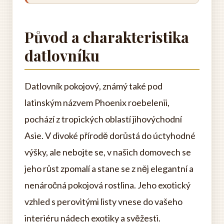
Původ a charakteristika
datlovníku
Datlovník pokojový, známý také pod
latinským názvem Phoenix roebelenii,
pochází z tropických oblastí jihovýchodní
Asie. V divoké přírodě dorůstá do úctyhodné
výšky, ale nebojte se, v našich domovech se
jeho růst zpomalí a stane se z něj elegantní a
nenáročná pokojová rostlina. Jeho exotický
vzhled s perovitými listy vnese do vašeho
interiéru nádech exotiky a svěžesti.