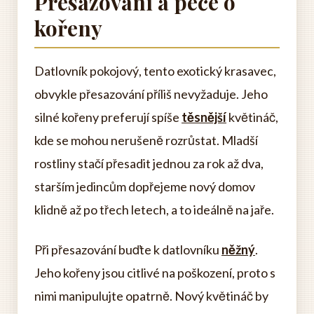
Přesazování a péče o
kořeny
Datlovník pokojový, tento exotický krasavec,
obvykle přesazování příliš nevyžaduje. Jeho
silné kořeny preferují spíše
těsnější
květináč,
kde se mohou nerušeně rozrůstat. Mladší
rostliny stačí přesadit jednou za rok až dva,
starším jedincům dopřejeme nový domov
klidně až po třech letech, a to ideálně na jaře.
Při přesazování buďte k datlovníku
něžný
.
Jeho kořeny jsou citlivé na poškození, proto s
nimi manipulujte opatrně. Nový květináč by