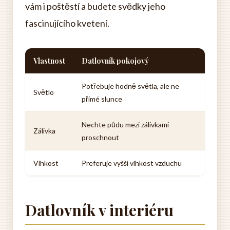
vám i poštěstí a budete svědky jeho
fascinujícího kvetení.
Vlastnost
Datlovník pokojový
Potřebuje hodně světla, ale ne
Světlo
přímé slunce
Nechte půdu mezi zálivkami
Zálivka
proschnout
Vlhkost
Preferuje vyšší vlhkost vzduchu
Datlovník v interiéru